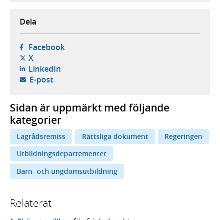
Dela
- öppnas i ny flik, extern webbplats,
Facebook
- öppnas i ny flik, extern webbplats,
X
- öppnas i ny flik, extern webbplats,
LinkedIn
- öppnar din e-postklient,
E-post
Sidan är uppmärkt med följande
kategorier
Lagrådsremiss
Rättsliga dokument
Regeringen
Utbildningsdepartementet
Barn- och ungdomsutbildning
Relaterat