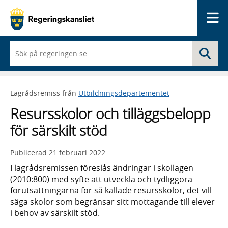
Me
När
Sö
du
börjar
skriva
så
Lagrådsremiss från
Utbildningsdepartementet
framträder
en
Resursskolor och tilläggsbelopp
lista
med
för särskilt stöd
sökförslag
Publicerad
21 februari 2022
I lagrådsremissen föreslås ändringar i skollagen
(2010:800) med syfte att utveckla och tydliggöra
förutsättningarna för så kallade resursskolor, det vill
säga skolor som begränsar sitt mottagande till elever
i behov av särskilt stöd.