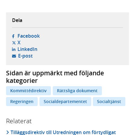
Dela
- öppnas i ny flik, extern webbplats,
Facebook
- öppnas i ny flik, extern webbplats,
X
- öppnas i ny flik, extern webbplats,
LinkedIn
- öppnar din e-postklient,
E-post
Sidan är uppmärkt med följande
kategorier
Kommittédirektiv
Rättsliga dokument
Regeringen
Socialdepartementet
Socialtjänst
Relaterat
Tilläggsdirektiv till Utredningen om förtydligat