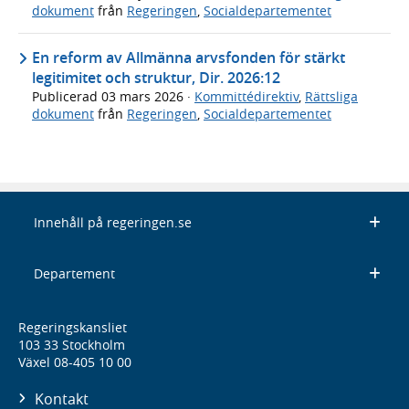
dokument
från
Regeringen
,
Socialdepartementet
En reform av Allmänna arvsfonden för stärkt
legitimitet och struktur, Dir. 2026:12
Publicerad
03 mars 2026
·
Kommittédirektiv
,
Rättsliga
dokument
från
Regeringen
,
Socialdepartementet
Innehåll på regeringen.se
Departement
Regeringskansliet
103 33 Stockholm
Växel 08-405 10 00
Kontakt