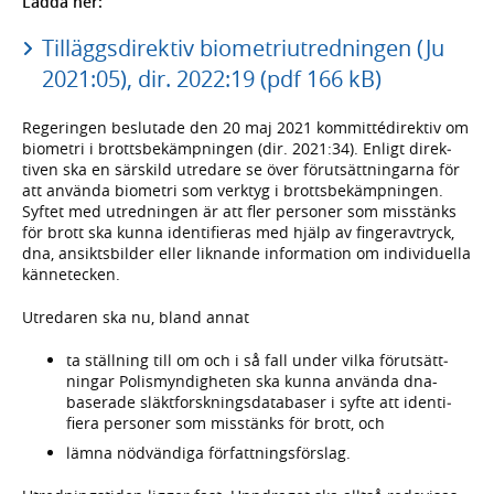
Ladda ner:
Tilläggsdirektiv biometriutredningen (Ju
2021:05), dir. 2022:19 (pdf 166 kB)
Regeringen beslutade den 20 maj 2021 kommitté­direktiv om
biometri i brotts­bekämp­ningen (dir. 2021:34). Enligt direk­
tiven ska en särskild utredare se över förut­sätt­ningarna för
att använda biometri som verktyg i brotts­bekämp­ningen.
Syftet med utred­ningen är att fler personer som misstänks
för brott ska kunna identi­fieras med hjälp av finger­avtryck,
dna, ansikts­bilder eller liknande infor­mation om individu­ella
känne­tecken.
Utredaren ska nu, bland annat
ta ställning till om och i så fall under vilka förut­sätt­
ningar Polis­myndig­heten ska kunna använda dna-
baserade släkt­forsk­nings­data­baser i syfte att identi­
fiera personer som miss­tänks för brott, och
lämna nöd­vän­diga författ­nings­förslag.