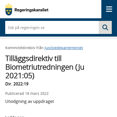
Me
När
Sö
du
börjar
skriva
så
Kommittédirektiv från
Justitiedepartementet
framträder
en
Tilläggsdirektiv till
lista
med
Biometriutredningen (Ju
sökförslag
2021:05)
Dir. 2022:19
Publicerad
18 mars 2022
Utvidgning av uppdraget