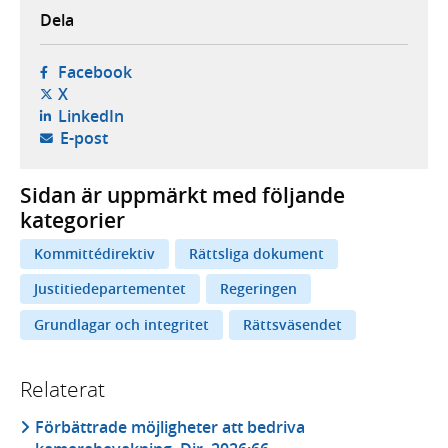
Dela
- öppnas i ny flik, extern webbplats,
Facebook
- öppnas i ny flik, extern webbplats,
X
- öppnas i ny flik, extern webbplats,
LinkedIn
- öppnar din e-postklient,
E-post
Sidan är uppmärkt med följande
kategorier
Kommittédirektiv
Rättsliga dokument
Justitiedepartementet
Regeringen
Grundlagar och integritet
Rättsväsendet
Relaterat
Förbättrade möjligheter att bedriva