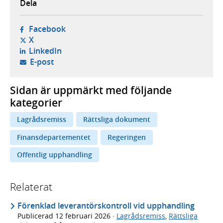
Dela
- öppnas i ny flik, extern webbplats,
Facebook
- öppnas i ny flik, extern webbplats,
X
- öppnas i ny flik, extern webbplats,
LinkedIn
- öppnar din e-postklient,
E-post
Sidan är uppmärkt med följande
kategorier
Lagrådsremiss
Rättsliga dokument
Finansdepartementet
Regeringen
Offentlig upphandling
Relaterat
Förenklad leverantörskontroll vid upphandling
Publicerad
12 februari 2026
·
Lagrådsremiss
,
Rättsliga