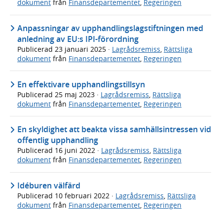
dokument
från
Finansdepartementet
,
Regeringen
Anpassningar av upphandlingslagstiftningen med
anledning av EU:s IPI-förordning
Publicerad
23 januari 2025
·
Lagrådsremiss
,
Rättsliga
dokument
från
Finansdepartementet
,
Regeringen
En effektivare upphandlingstillsyn
Publicerad
25 maj 2023
·
Lagrådsremiss
,
Rättsliga
dokument
från
Finansdepartementet
,
Regeringen
En skyldighet att beakta vissa samhällsintressen vid
offentlig upphandling
Publicerad
16 juni 2022
·
Lagrådsremiss
,
Rättsliga
dokument
från
Finansdepartementet
,
Regeringen
Idéburen välfärd
Publicerad
10 februari 2022
·
Lagrådsremiss
,
Rättsliga
dokument
från
Finansdepartementet
,
Regeringen