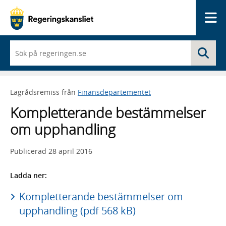
Me
När
Sö
du
börjar
skriva
så
Lagrådsremiss från
Finansdepartementet
framträder
en
Kompletterande bestämmelser
lista
med
om upphandling
sökförslag
Publicerad
28 april 2016
Ladda ner:
Kompletterande bestämmelser om
upphandling (pdf 568 kB)