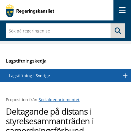
Me
När
Sö
du
börjar
skriva
så
framträder
en
Lagstiftningskedja
lista
med
Lagstiftning i Sverige
sökförslag
Proposition från
Socialdepartementet
Deltagande på distans i
styrelsesammanträden i
samordningsförbund