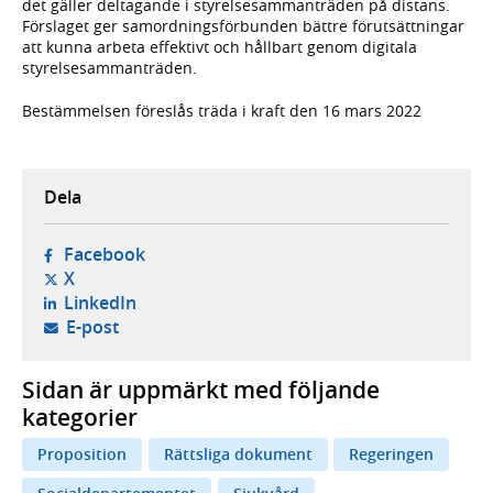
det gäller deltagande i styrelsesammanträden på distans.
Förslaget ger samordningsförbunden bättre förutsättningar
att kunna arbeta effektivt och hållbart genom digitala
styrelsesammanträden.
Bestämmelsen föreslås träda i kraft den 16 mars 2022
Dela
- öppnas i ny flik, extern webbplats,
Facebook
- öppnas i ny flik, extern webbplats,
X
- öppnas i ny flik, extern webbplats,
LinkedIn
- öppnar din e-postklient,
E-post
Sidan är uppmärkt med följande
kategorier
Proposition
Rättsliga dokument
Regeringen