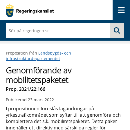
Me
När
Sö
du
börjar
skriva
så
Proposition från
Landsbygds- och
framträder
infrastrukturdepartementet
en
lista
Genomförande av
med
sökförslag
mobilitetspaketet
Prop. 2021/22:166
Publicerad
23 mars 2022
I propositionen föreslås lagändringar på
yrkestrafikområdet som syftar till att genomföra och
komplettera det s.k. mobilitetspaketet. Detta paket
innehåller ett direktiv med särskilda regler för