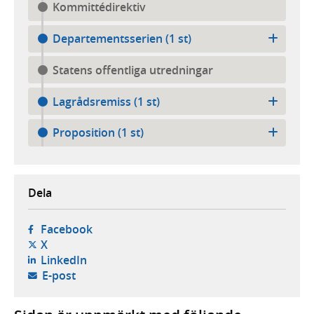
Kommittédirektiv
Departementsserien (1 st)
Statens offentliga utredningar
Lagrådsremiss (1 st)
Proposition (1 st)
Dela
- öppnas i ny flik, extern webbplats,
Facebook
- öppnas i ny flik, extern webbplats,
X
- öppnas i ny flik, extern webbplats,
LinkedIn
- öppnar din e-postklient,
E-post