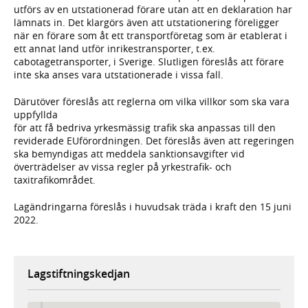
utförs av en utstationerad förare utan att en deklaration har
lämnats in. Det klargörs även att utstationering föreligger
när en förare som åt ett transportföretag som är etablerat i
ett annat land utför inrikestransporter, t.ex.
cabotagetransporter, i Sverige. Slutligen föreslås att förare
inte ska anses vara utstationerade i vissa fall.
Därutöver föreslås att reglerna om vilka villkor som ska vara
uppfyllda
för att få bedriva yrkesmässig trafik ska anpassas till den
reviderade EUförordningen. Det föreslås även att regeringen
ska bemyndigas att meddela sanktionsavgifter vid
överträdelser av vissa regler på yrkestrafik- och
taxitrafikområdet.
Lagändringarna föreslås i huvudsak träda i kraft den 15 juni
2022.
Lagstiftningskedjan