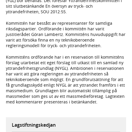
(YGL) bör behållas. Det föreslår Yttrandefrihetskommittén i
sitt slutbetänkande En översyn av tryck- och
yttrandefriheten, SOU 2012:55.
Kommittén har bestått av representanter för samtliga
riksdagspartier. Ordförande i kommittén har varit
justitierådet Göran Lambertz. Kommitténs huvuduppgift har
varit att försöka finna en ny teknikoberoende
regleringsmodell för tryck- och yttrandefriheten.
Kommitténs ordförande har i en reservation till kommitténs
förslag utarbetat ett eget förslag till utkast till en samlad ny
yttrandefrihetsgrundlag (NYGL). Ambitionen i reservationen
har varit att göra regleringen av yttrandefriheten så
teknikoberoende som möjligt. En grundförutsättning för att
få grundlagsskydd enligt NYGL är att yttrandet framförs i ett
massmedium. Grundlagen blir automatiskt tillämplig på
massmedier som ges ut av ett massmedieföretag. Lagtexten
med kommentarer presenteras i betänkandet.
Lagstiftningskedjan