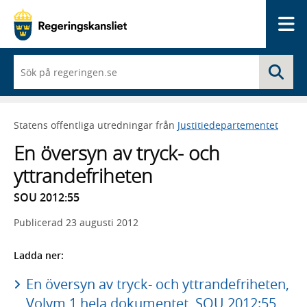
Me
När
Sö
du
börjar
skriva
så
Statens offentliga utredningar från
Justitiedepartementet
framträder
en
En översyn av tryck- och
lista
med
yttrandefriheten
sökförslag
SOU 2012:55
Publicerad
23 augusti 2012
Ladda ner:
En översyn av tryck- och yttrandefriheten,
Volym 1 hela dokumentet, SOU 2012:55