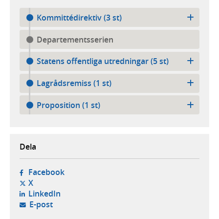
Kommittédirektiv (3 st)
Departementsserien
Statens offentliga utredningar (5 st)
Lagrådsremiss (1 st)
Proposition (1 st)
Dela
- öppnas i ny flik, extern webbplats,
Facebook
- öppnas i ny flik, extern webbplats,
X
- öppnas i ny flik, extern webbplats,
LinkedIn
- öppnar din e-postklient,
E-post