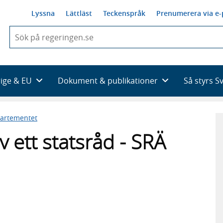
Lyssna
Lättläst
Teckenspråk
Prenumerera via e-
När
du
börjar
skriva
så
rige & EU
Dokument & publikationer
Så styrs S
framträder
en
lista
partementet
med
sökförslag
 ett statsråd - SRÄ