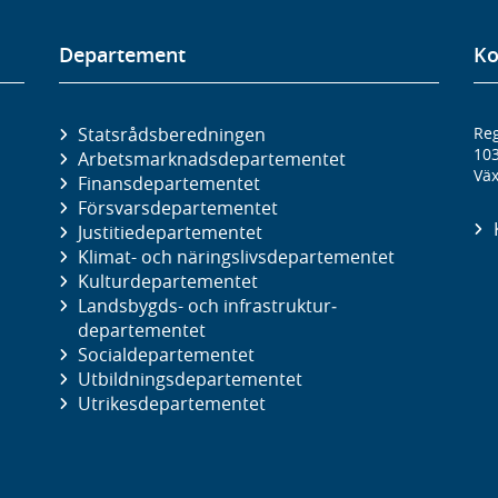
Departement
Ko
Statsrådsberedningen
Reg
10
Arbetsmarknads­departementet
Väx
Finans­departementet
Försvars­departementet
Justitie­departementet
Klimat- och näringslivs­departementet
Kultur­departementet
Landsbygds- och infrastruktur­
departementet
Social­departementet
Utbildnings­departementet
Utrikes­departementet