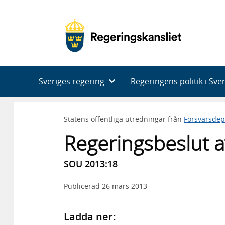
Huvudnavigering
Sveriges regering
Regeringens politik i Sve
Statens offentliga utredningar från
Försvarsde
Regeringsbeslut av
SOU 2013:18
Publicerad
26 mars 2013
Ladda ner: