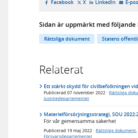
- öppnas i ny flik, extern w
- öppnas i ny flik, ext
- öppnas i
Facebook
X
LinkedIn
E-pos
Sidan är uppmärkt med följande 
Rättsliga dokument
Statens offentl
Relaterat
Ett stärkt skydd för civilbefolkningen v
Publicerad
07 november 2022
·
Rättsliga dok
Justitiedepartementet
Materielförsörjningsstrategi, SOU 2022:
För vår gemensamma säkerhet
Publicerad
19 maj 2022
·
Rättsliga dokument
,
Försvarsdepartementet