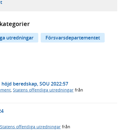
ebbplats,
ern webbplats,
 ny flik, extern webbplats,
- öppnar din e-postklient,
t
kategorier
iga utredningar
Försvarsdepartementet
id höjd beredskap, SOU 2022:57
ument
,
Statens offentliga utredningar
från
24
Statens offentliga utredningar
från