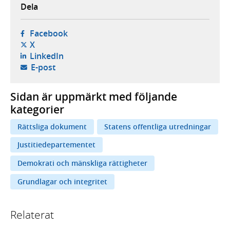
Dela
- öppnas i ny flik, extern webbplats,
Facebook
- öppnas i ny flik, extern webbplats,
X
- öppnas i ny flik, extern webbplats,
LinkedIn
- öppnar din e-postklient,
E-post
Sidan är uppmärkt med följande
kategorier
Rättsliga dokument
Statens offentliga utredningar
Justitiedepartementet
Demokrati och mänskliga rättigheter
Grundlagar och integritet
Relaterat