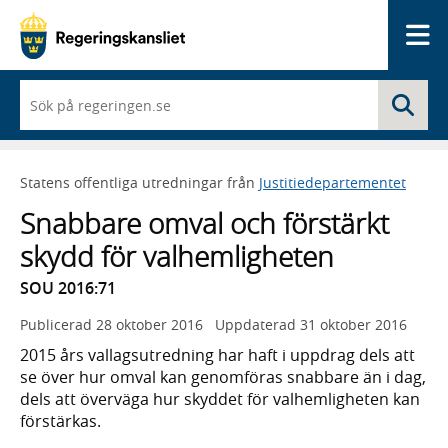
Me
När
Sö
du
börjar
skriva
så
Statens offentliga utredningar från
Justitiedepartementet
framträder
en
Snabbare omval och förstärkt
lista
med
skydd för valhemligheten
sökförslag
SOU 2016:71
Publicerad
28 oktober 2016
Uppdaterad
31 oktober 2016
2015 års vallagsutredning har haft i uppdrag dels att
se över hur omval kan genomföras snabbare än i dag,
dels att överväga hur skyddet för valhemligheten kan
förstärkas.