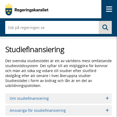
Me
När
Sö
du
börjar
skriva
så
Studiefinansiering
framträder
en
lista
Det svenska studiestödet är ett av världens mest omfattande
med
studiestödssystem. Det syftar till att möjliggöra för kvinnor
sökförslag
och män att söka sig vidare till studier efter slutförd
skolgång eller att senare i livet återuppta studier.
Studiestödet i form av bidrag och lån är en del av
utbildningspolitiken.
Om studiefinansiering
Ansvariga för studiefinansiering