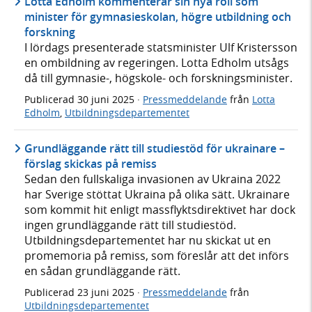
Lotta Edholm kommenterar sin nya roll som
minister för gymnasieskolan, högre utbildning och
forskning
I lördags presenterade statsminister Ulf Kristersson
en ombildning av regeringen. Lotta Edholm utsågs
då till gymnasie-, högskole- och forskningsminister.
Publicerad
30 juni 2025
·
Pressmeddelande
från
Lotta
Edholm
,
Utbildningsdepartementet
Grundläggande rätt till studiestöd för ukrainare –
förslag skickas på remiss
Sedan den fullskaliga invasionen av Ukraina 2022
har Sverige stöttat Ukraina på olika sätt. Ukrainare
som kommit hit enligt massflyktsdirektivet har dock
ingen grundläggande rätt till studiestöd.
Utbildningsdepartementet har nu skickat ut en
promemoria på remiss, som föreslår att det införs
en sådan grundläggande rätt.
Publicerad
23 juni 2025
·
Pressmeddelande
från
Utbildningsdepartementet