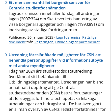
Ett mer sammanhållet borgenärsansvar för
Centrala studiestödsnämnden
Lagrådsremissen innehåller förslag till ändringar i
lagen (2007:324) om Skatteverkets hantering av
vissa borgenärsuppgifter och i lagen (1993:891) om
indrivning av statliga fordringar m.m.
Publicerad
30 januari 2025
·
Lagrådsremiss
,
Rättsliga
dokument
från
Regeringen
,
Utbildningsdepartementet
Utredning föreslår ökade möjligheter för CSN att
behandla personuppgifter vid informationsutbyte
med andra myndigheter
I dag har 2024 års studiestödsdatautredning
överlämnat sitt betänkande till
Utbildningsdepartementet. Utredningen har bland
annat haft i uppdrag att ge Centrala
studiestödsnämnden (CSN) bättre förutsättningar
att förebygga, förhindra och upptäcka felaktiga
utbetalningar och bidragsbrott. De har även gjort
en allmän översyn av CSN:s registerförfattningar för