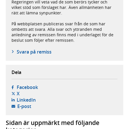
Regeringen vill veta vad de som berörs tycker och
vilket stöd som förslaget har. Även allmänheten har
rätt att lämna synpunkter.
På webbplatsen publiceras svar från de som har
ombetts att svara. Alla svar och yttranden med
anledning av remissen finns med i underlaget för de
beslut som följer efter remissen.
Svara på remiss
Dela
- öppnas i ny flik, extern webbplats,
Facebook
- öppnas i ny flik, extern webbplats,
X
- öppnas i ny flik, extern webbplats,
LinkedIn
- öppnar din e-postklient,
E-post
Sidan är uppmärkt med följande