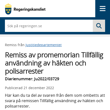
Me
När
Sö
du
börjar
skriva
så
Remiss från
Justitiedepartementet
framträder
en
Remiss av promemorian Tillfällig
lista
med
användning av häkten och
sökförslag
polisarrester
Diarienummer: Ju2022/03729
Publicerad
21 december 2022
Här kan du ta del av svaren från dem som ombetts att
svara på remissen Tillfällig användning av häkten och
polisarrester.