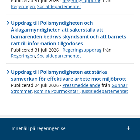
Publicerad
31 juli 2026
·
Regeringsuppdrag
från
Regeringen
,
Socialdepartementet
Uppdrag till Polismyndigheten och
Åklagarmyndigheten att säkerställa att
barnärenden bedrivs skyndsamt och att barnets
rätt till information tillgodoses
Publicerad
31 juli 2026
·
Regeringsuppdrag
från
Regeringen
,
Socialdepartementet
Uppdrag till Polismyndigheten att stärka
samverkan för effektivare arbete mot miljöbrott
Publicerad
24 juli 2026
·
Pressmeddelande
från
Gunnar
Strömmer
,
Romina Pourmokhtari
,
Justitiedepartementet
Innehåll på regeringen.se