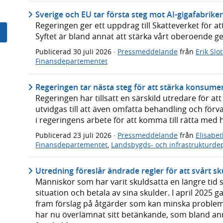
Sverige och EU tar första steg mot AI-gigafabrike
Regeringen ger ett uppdrag till Skatteverket för at
Syftet är bland annat att stärka vårt oberoende 
Publicerad
30 juli 2026
·
Pressmeddelande
från
Erik Slo
Finansdepartementet
Regeringen tar nästa steg för att stärka konsume
Regeringen har tillsatt en särskild utredare för 
utvidgas till att även omfatta behandling och förv
i regeringens arbete för att komma till rätta med
Publicerad
23 juli 2026
·
Pressmeddelande
från
Elisabe
Finansdepartementet
,
Landsbygds- och infrastrukturde
Utredning föreslår ändrade regler för att svårt sku
Människor som har varit skuldsatta en längre tid sk
situation och betala av sina skulder. I april 2025 
fram förslag på åtgärder som kan minska proble
har nu överlämnat sitt betänkande, som bland ann