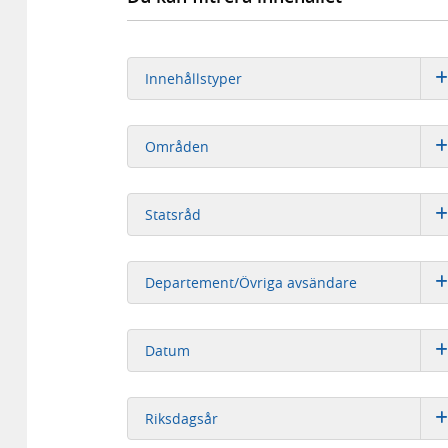
Innehållstyper
Områden
Statsråd
Departement/Övriga avsändare
Datum
Riksdagsår