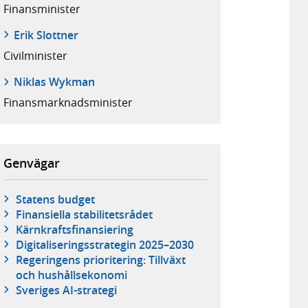
Finans­minister
Erik Slottner
Civil­minister
Niklas Wykman
Finansmarknads­minister
Genvägar
Statens budget
Finansiella stabilitetsrådet
Kärnkraftsfinansiering
Digitaliseringsstrategin 2025–2030
Regeringens prioritering: Tillväxt
och hushållsekonomi
Sveriges AI-strategi