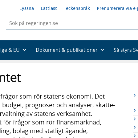
Lyssna
Lättläst
Teckenspråk
Prenumerera via e-
När
du
börjar
skriva
så
rige & EU
Dokument & publikationer
Så styrs S
framträder
en
lista
ntet
med
sökförslag
R
frågor som rör statens ekonomi. Det
n
budget, prognoser och analyser, skatte-
örvaltning av statens verksamhet.
för frågor som rör finansmarknad,
ng, bolag med statligt ägande,