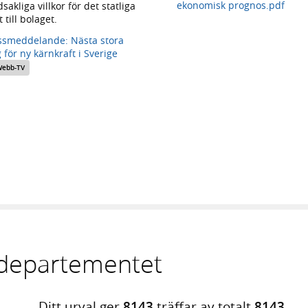
ekonomisk prognos.pdf
akliga villkor för det statliga
 till bolaget.
ssmeddelande: Nästa stora
 för ny kärnkraft i Sverige
ebb-TV
sdepartementet
Ditt urval ger
8143
träffar av totalt
8143