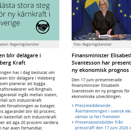
Finansminister
tration: Regeringskansliet
Foto: Regeringskansliet
Elisabeth
en blir delägare i
Finans­minister Elisabet
Svantesson.
berg Kraft
Svantesson har present
ny ekonomisk prognos
ingen har i dag beslutat om
taten blir delägare i Videberg
Den 17 juni presenterade
 som planerar att bygga
finansminister Elisabeth
raftsreaktorer vid Ringhals.
Svantesson en ny prognos för
ägaravtal ingås mellan staten,
ekonomiska utvecklingen.
nfall och Industrikraft
Pressmeddelande:
nde förvaltningen av bolaget.
Återhämtningen i svensk e
ns ägarandel blir 60 procent,
väntas ta fart framöver
 Vattenfall och Industrikraft
Presentationsbilder från
r att äga 20 procent vardera.
pressträff den 17 juni 2026
n har även förhandlat