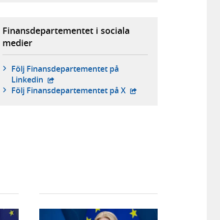
Finansdepartementet i sociala
medier
Följ Finans­departementet på
- extern webbplats,
Linkedin
- extern webbplats,
Följ Finans­departementet på X