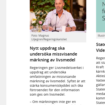
Civilminister
Foto: Magnus
Illus
Liljegren/Regeringskansliet
Erik
Stat
Slottner
Nytt uppdrag ska
under
Vide
undersöka missvisande
regeringens
sommarfika
Reger
märkning av livsmedel
den
att s
16
Kraft
Regeringen ger Livsmedelsverket i
juli.
kärnk
uppdrag att undersöka
Aktie
omfattningen av missvisande
Vatte
märkning av livsmedel. Syftet är att
gälla
stärka konsumentskyddet och öka
State
förtroendet för den information
medan
som ges om livsmedel.
komme
– Om märkningen inte ger en
State