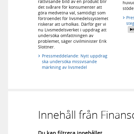
rättvisande bild av en produkt blir
huvuds
det svårare för konsumenter att
stödet
göra medvetna val, samtidigt som
Pre
förtroendet för livsmedelssystemet
steg
riskerar att urholkas. Därför ger vi
nu Livsmedelsverket i uppdrag att
W
undersöka omfattningen av
problemet, säger civilminister Erik
Slottner.
Pressmeddelande: Nytt uppdrag
ska undersöka missvisande
märkning av livsmedel
Innehåll från Finan
Du kan filtrera innehållet