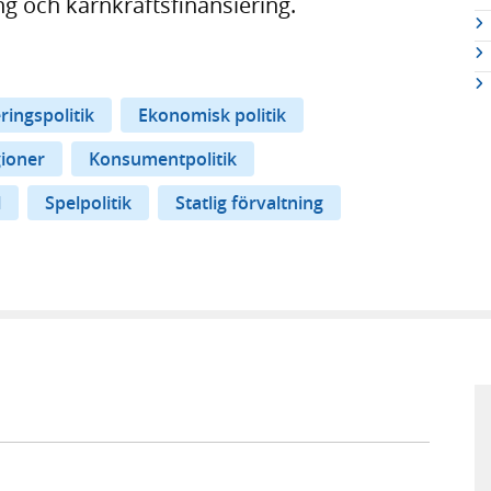
ng och kärnkraftsfinansiering.
eringspolitik
Ekonomisk politik
ioner
Konsumentpolitik
l
Spelpolitik
Statlig förvaltning