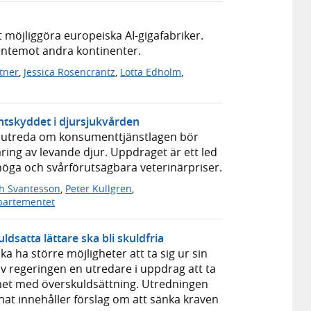
r
t möjliggöra europeiska AI-gigafabriker.
gentemot andra kontinenter.
ttner
,
Jessica Rosencrantz
,
Lotta Edholm
,
ntskyddet i djursjukvården
att utreda om konsumenttjänstlagen bör
aring av levande djur. Uppdraget är ett led
 höga och svårförutsägbara veterinärpriser.
th Svantesson
,
Peter Kullgren
,
partementet
ldsatta lättare ska bli skuldfria
a ha större möjligheter att ta sig ur sin
gav regeringen en utredare i uppdrag att ta
met med överskuldsättning. Utredningen
at innehåller förslag om att sänka kraven