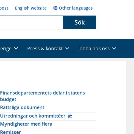
post
English website
Other languages
Sök
verige
Press & kontakt
Jobba hos oss
elaterad
Finans­departementets delar i statens
budget
avigering
Rättsliga dokument
- extern webbplats,
Utredningar och kommittéer
Myndigheter med flera
Remisser