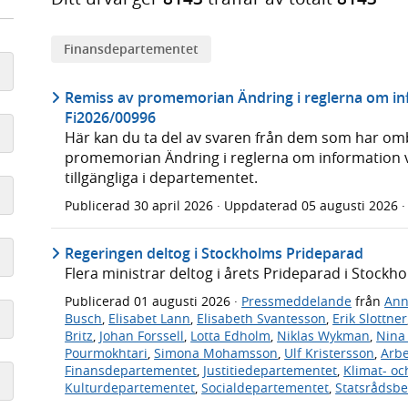
Finans­­departementet
Remiss av promemorian Ändring i reglerna om inf
Fi2026/00996
Här kan du ta del av svaren från dem som har omb
promemorian Ändring i reglerna om information vi
tillgängliga i departementet.
Publicerad
30 april 2026
· Uppdaterad
05 augusti 2026
Regeringen deltog i Stockholms Prideparad
Flera ministrar deltog i årets Prideparad i Stockho
Publicerad
01 augusti 2026
·
Pressmeddelande
från
Ann
Busch
,
Elisabet Lann
,
Elisabeth Svantesson
,
Erik Slottner
Britz
,
Johan Forssell
,
Lotta Edholm
,
Niklas Wykman
,
Nina
Pourmokhtari
,
Simona Mohamsson
,
Ulf Kristersson
,
Arb
Finansdepartementet
,
Justitiedepartementet
,
Klimat- oc
Kulturdepartementet
,
Socialdepartementet
,
Statsrådsb