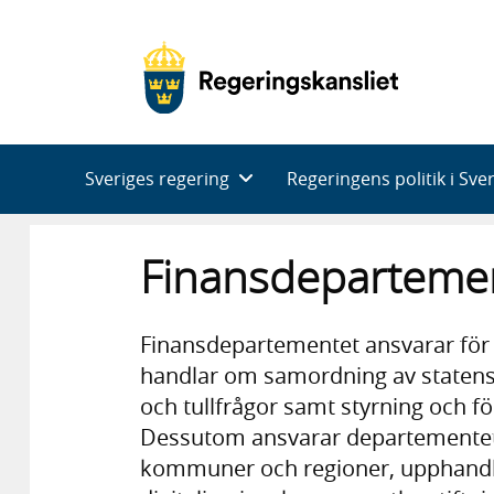
Huvudnavigering
Sveriges regering
Regeringens politik i Sve
Finans­­departeme
Finansdepartementet ansvarar för 
handlar om samordning av statens 
och tullfrågor samt styrning och f
Dessutom ansvarar departementet 
kommuner och regioner, upphandli