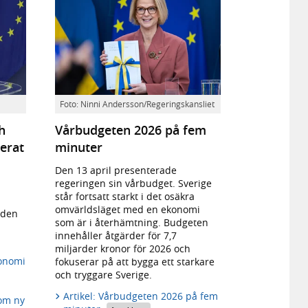
Finansminister
Foto: Ninni Andersson/Regeringskansliet
Elisabeth
h
Vårbudgeten 2026 på fem
Svantesson
på
erat
minuter
pressträff
om
Den 13 april presenterade
vårbudgeten
regeringen sin vårbudget. Sverige
2026.
står fortsatt starkt i det osäkra
omvärldsläget med en ekonomi
 den
som är i återhämtning. Budgeten
innehåller åtgärder för 7,7
miljarder kronor för 2026 och
konomi
fokuserar på att bygga ett starkare
och tryggare Sverige.
Artikel: Vårbudgeten 2026 på fem
 om ny