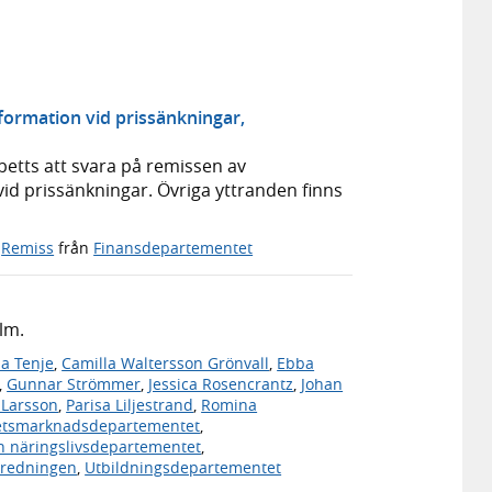
ormation vid prissänkningar,
etts att svara på remissen av
d prissänkningar. Övriga yttranden finns
·
Remiss
från
Finansdepartementet
lm.
a Tenje
,
Camilla Waltersson Grönvall
,
Ebba
,
Gunnar Strömmer
,
Jessica Rosencrantz
,
Johan
 Larsson
,
Parisa Liljestrand
,
Romina
etsmarknadsdepartementet
,
h näringslivsdepartementet
,
eredningen
,
Utbildningsdepartementet