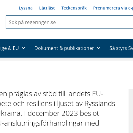
Lyssna
Lättläst
Teckenspråk
Prenumerera via e-
När
du
börjar
skriva
så
rige & EU
Dokument & publikationer
Så styrs S
framträder
en
lista
med
sökförslag
n präglas av stöd till landets EU-
te och resiliens i ljuset av Rysslands
kraina. I december 2023 beslöt
U-anslutningsförhandlingar med