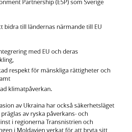
ronment Partnership (E5P) som Sverige
 bidra till ländernas närmande till EU
ntegrering med EU och deras
ling,
ökad respekt för mänskliga rättigheter och
samt
sad klimatpåverkan.
vasion av Ukraina har också säkerhetsläget
 präglas av ryska påverkans- och
nst i regionerna Transnistrien och
gen i Moldavien verkat för att bryta sitt