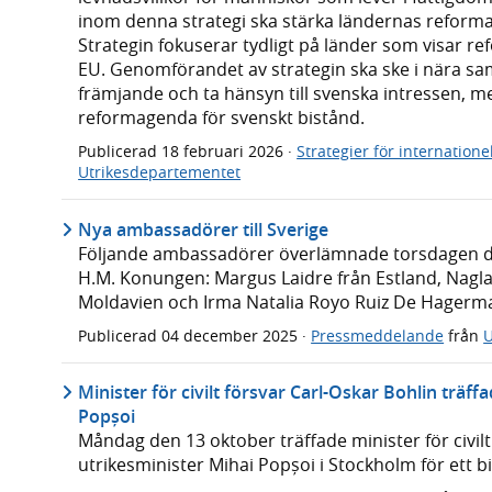
inom denna strategi ska stärka ländernas reform
Strategin fokuserar tydligt på länder som visar re
EU. Genomförandet av strategin ska ske i nära s
främjande och ta hänsyn till svenska intressen, 
reformagenda för svenskt bistånd.
Publicerad
18 februari 2026
·
Strategier för internatione
Utrikesdepartementet
Nya ambassadörer till Sverige
Följande ambassadörer överlämnade torsdagen den
H.M. Konungen: Margus Laidre från Estland, Nagla
Moldavien och Irma Natalia Royo Ruiz De Hagerm
Publicerad
04 december 2025
·
Pressmeddelande
från
U
Minister för civilt försvar Carl-Oskar Bohlin träf
Popșoi
Måndag den 13 oktober träffade minister för civil
utrikesminister Mihai Popșoi i Stockholm för ett bi