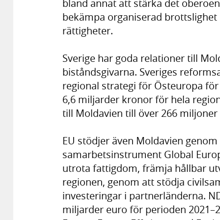
bland annat att stärka det oberoe
bekämpa organiserad brottslighet 
rättigheter.
Sverige har goda relationer till Mo
biståndsgivarna. Sveriges reform
regional strategi för Östeuropa fö
6,6 miljarder kronor för hela regi
till Moldavien till över 266 miljoner
EU stödjer även Moldavien genom E
samarbetsinstrument Global Europe
utrota fattigdom, främja hållbar utv
regionen, genom att stödja civilsa
investeringar i partnerländerna. ND
miljarder euro för perioden 2021–2