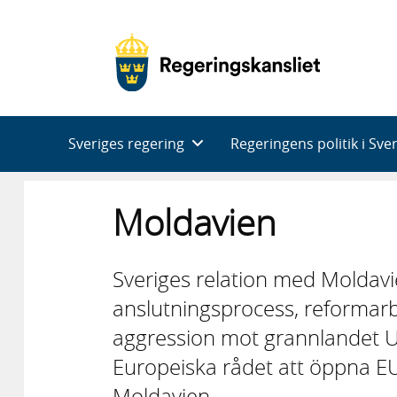
Huvudnavigering
Sveriges regering
Regeringens politik i Sve
Moldavien
Sveriges relation med Moldavie
anslutningsprocess, reformarbe
aggression mot grannlandet U
Europeiska rådet att öppna E
Moldavien.