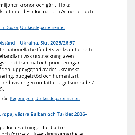
iljoner kronor och går till lokal
dskraft mot desinformation i Armenien och
in Dousa
,
Utrikesdepartementet
bistånd – Ukraina, Skr. 2025/26:97
internationella biståndets verksamhet och
behandlar i viss utsträckning även
gspunkt från mål och prioriteringar
åden: uppbyggnad av det ukrainska
isering, budgetstöd och humanitärt
r. Redovisningen omfattar utgiftsområde 7
5.
från
Regeringen
,
Utrikesdepartementet
ropa, västra Balkan och Turkiet 2026–
apa förutsättningar för bättre
m och förtryck. Utvecklingssamarbetet