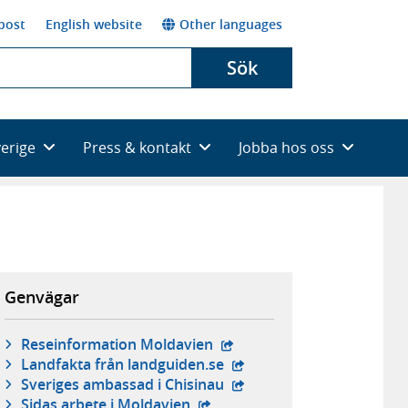
post
English website
Other languages
Sök
verige
Press & kontakt
Jobba hos oss
Genvägar
- extern webbplats,
Reseinformation Moldavien
- extern webbplats,
Landfakta från landguiden.se
- extern webbplats,
Sveriges ambassad i Chisinau
- extern webbplats,
Sidas arbete i Moldavien