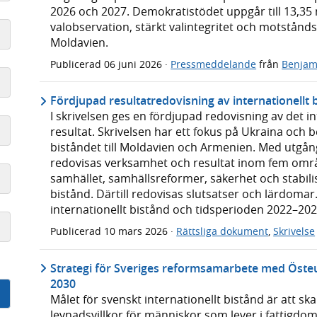
2026 och 2027. Demokratistödet uppgår till 13,35 m
valobservation, stärkt valintegritet och motstån
Moldavien.
Publicerad
06 juni 2026
·
Pressmeddelande
från
Benjam
Fördjupad resultatredovisning av internationellt 
I skrivelsen ges en fördjupad redovisning av det 
resultat. Skrivelsen har ett fokus på Ukraina och 
biståndet till Moldavien och Armenien. Med utgån
redovisas verksamhet och resultat inom fem omr
samhället, samhällsreformer, säkerhet och stabil
bistånd. Därtill redovisas slutsatser och lärdoma
internationellt bistånd och tidsperioden 2022–202
Publicerad
10 mars 2026
·
Rättsliga dokument
,
Skrivelse
Strategi för Sveriges reformsamarbete med Östeu
2030
Målet för svenskt internationellt bistånd är att sk
levnadsvillkor för människor som lever i fattigdo