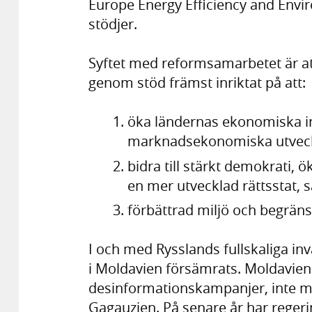
Europe Energy Efficiency and Envi
stödjer.
Syftet med reformsamarbetet är att
genom stöd främst inriktat på att:
öka ländernas ekonomiska i
marknadsekonomiska utveck
bidra till stärkt demokrati, 
en mer utvecklad rättsstat, 
förbättrad miljö och begrän
I och med Rysslands fullskaliga in
i Moldavien försämrats. Moldavien
desinformationskampanjer, inte mi
Gagauzien. På senare år har regerin