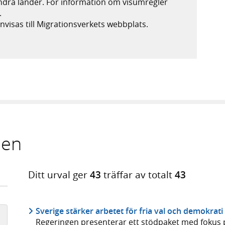
andra länder. För information om visumregler
.
nvisas till Migrationsverkets webbplats.
s i ny flik, extern webbplats,
ien
Ditt urval ger
43
träffar av totalt
43
Sverige stärker arbetet för fria val och demokrati
Regeringen presenterar ett stödpaket med fokus p