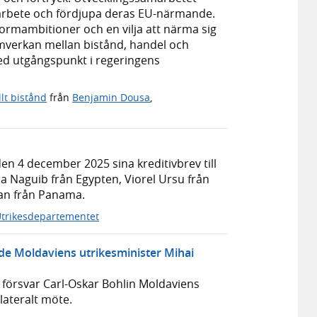
arbete och fördjupa deras EU-närmande.
formambitioner och en vilja att närma sig
amverkan mellan bistånd, handel och
med utgångspunkt i regeringens
llt bistånd
från
Benjamin Dousa
,
 4 december 2025 sina kreditivbrev till
a Naguib från Egypten, Viorel Ursu från
an från Panama.
trikesdepartementet
fade Moldaviens utrikesminister Mihai
t försvar Carl-Oskar Bohlin Moldaviens
lateralt möte.