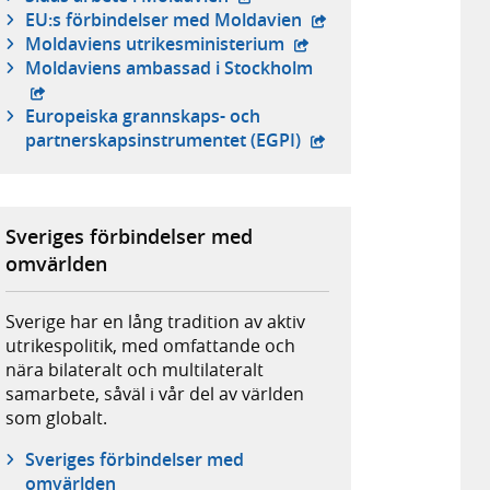
- extern webbplats,
EU:s förbindelser med Moldavien
- extern webbplats,
Moldaviens utrikesministerium
- extern webbplats,
Moldaviens ambassad i Stockholm
Europeiska grannskaps- och
- extern webbplats,
partnerskapsinstrumentet (EGPI)
Sveriges förbindelser med
omvärlden
Sverige har en lång tradition av aktiv
utrikespolitik, med omfattande och
nära bilateralt och multilateralt
samarbete, såväl i vår del av världen
som globalt.
Sveriges förbindelser med
omvärlden