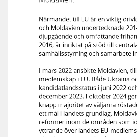
Närmandet till EU är en viktig dri
och Moldavien undertecknade 2014 
djupgående och omfattande frihand
2016, är inriktat på stöd till centr
samhällsstyrning och samarbete in
I mars 2022 ansökte Moldavien, t
medlemskap i EU. Både Ukraina oc
kandidatlandsstatus i juni 2022 oc
december 2023. I oktober 2024 ge
knapp majoritet av väljarna röstad
ett mål i landets grundlag. Moldavi
reformer inom de områden som ide
yttrande över landets EU-medlem