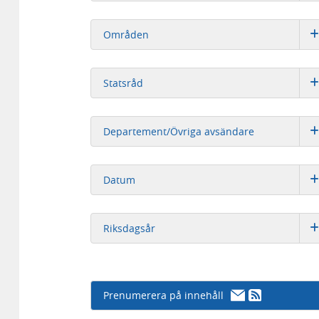
Områden
Statsråd
Departement/Övriga avsändare
Datum
Riksdagsår
Prenumerera på innehåll