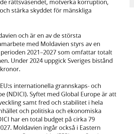
nde rättsväsendet, motverka korruption,
och stärka skyddet för mänskliga
ldavien och är en av de största
samarbete med Moldavien styrs av en
r perioden 2021–2027 som omfattar totalt
onen. Under 2024 uppgick Sveriges bistånd
 kronor.
U:s internationella grannskaps- och
 (NDICI). Syftet med Global Europe är att
eckling samt fred och stabilitet i hela
mhället och politiska och ekonomiska
ICI har en total budget på cirka 79
027. Moldavien ingår också i Eastern