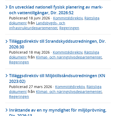
En utvecklad nationell fysisk planering av mark-
och vattentillgångar, Dir. 2026:52
Publicerad
18 juni 2026
·
Kommittédirektiv
,
Rättsliga
dokument
från
Landsbygds- och
infrastrukturdepartementet
,
Regeringen
Tilläggsdirektiv till Strandskyddsutredningen, Dir.
2026:30
Publicerad
18 maj 2026
·
Kommittédirektiv
,
Rättsliga
dokument
från
Klimat- och näringslivsdepartementet
,
Regeringen
Tilläggsdirektiv till Miljötillståndsutredningen (KN
2023:02)
Publicerad
27 mars 2026
·
Kommittédirektiv
,
Rättsliga
dokument
från
Klimat- och näringslivsdepartementet
,
Regeringen
Inrättande av en ny myndighet för miljöprövning,
Dir. 2026:13