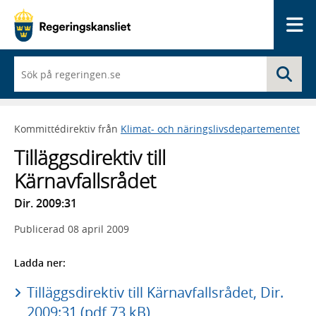
Me
När
Sö
du
börjar
skriva
så
Kommittédirektiv från
Klimat- och näringslivsdepartementet
framträder
en
Tilläggsdirektiv till
lista
med
Kärnavfallsrådet
sökförslag
Dir. 2009:31
Publicerad
08 april 2009
Ladda ner:
Tilläggsdirektiv till Kärnavfallsrådet, Dir.
2009:31 (pdf 73 kB)