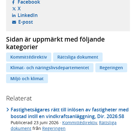
- öppnas i ny flik, extern webbplats,
Facebook
- öppnas i ny flik, extern webbplats,
X
- öppnas i ny flik, extern webbplats,
LinkedIn
- öppnar din e-postklient,
E-post
Sidan är uppmärkt med följande
kategorier
Kommittédirektiv
Rättsliga dokument
Klimat- och näringslivsdepartementet
Regeringen
Miljö och klimat
Relaterat
Fastighetsägares rätt till inlösen av fastigheter med
bostad intill en vindkraftsanläggning, Dir. 2026:58
Publicerad
23 juni 2026
·
Kommittédirektiv
,
Rättsliga
dokument
från
Regeringen