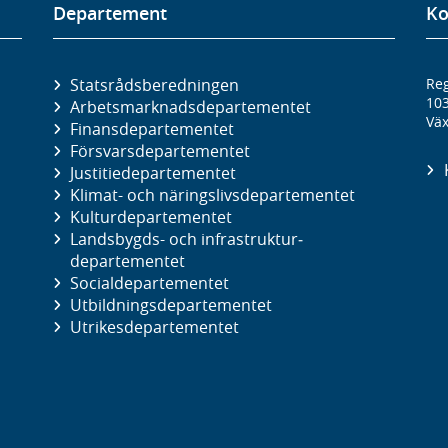
Departement
Ko
Statsrådsberedningen
Reg
10
Arbetsmarknads­departementet
Väx
Finans­departementet
Försvars­departementet
Justitie­departementet
Klimat- och näringslivs­departementet
Kultur­departementet
Landsbygds- och infrastruktur­
departementet
Social­departementet
Utbildnings­departementet
Utrikes­departementet