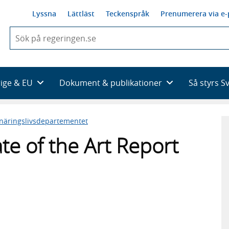
Lyssna
Lättläst
Teckenspråk
Prenumerera via e-
När
du
börjar
skriva
så
rige & EU
Dokument & publikationer
Så styrs S
framträder
en
lista
 näringslivsdepartementet
med
sökförslag
te of the Art Report