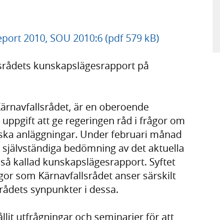
eport 2010, SOU 2010:6 (pdf 579 kB)
lsrådets kunskapslägesrapport på
 Kärnavfallsrådet, är en oberoende
 uppgift att ge regeringen råd i frågor om
niska anläggningar. Under februari månad
n självständiga bedömning av det aktuella
så kallad kunskapslägesrapport. Syftet
gor som Kärnavfallsrådet anser särskilt
srådets synpunkter i dessa.
lit utfrågningar och seminarier för att