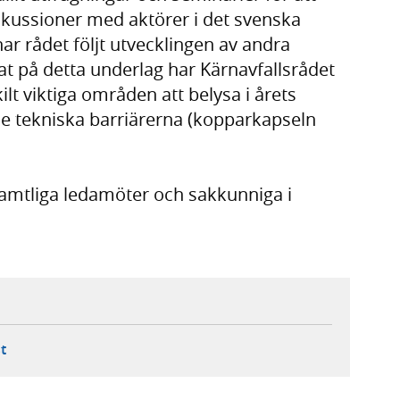
iskussioner med aktörer i det svenska
ar rådet följt utvecklingen av andra
t på detta underlag har Kärnavfallsrådet
lt viktiga områden att belysa i årets
e tekniska barriärerna (kopparkapseln
amtliga ledamöter och sakkunniga i
ebbplats,
ern webbplats,
 ny flik, extern webbplats,
- öppnar din e-postklient,
t