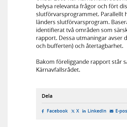
belysa relevanta frågor och fört d
slutförvarsprogrammet. Parallellt h
länders slutförvarsprogram. Basera
identifierat två områden som särski
rapport. Dessa utmaningar avser d
och bufferten) och återtagbarhet.
Bakom föreliggande rapport står s
Kärnavfallsrådet.
Dela
- öppnas i ny flik, extern w
- öppnas i ny flik, ext
- öppnas i
Facebook
X
LinkedIn
E-pos