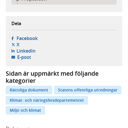
Dela
- öppnas i ny flik, extern webbplats,
Facebook
- öppnas i ny flik, extern webbplats,
X
- öppnas i ny flik, extern webbplats,
LinkedIn
- öppnar din e-postklient,
E-post
Sidan är uppmärkt med följande
kategorier
Rättsliga dokument
Statens offentliga utredningar
Klimat- och näringslivsdepartementet
Miljö och klimat