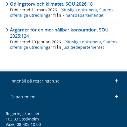
Odlingstorv och klimatet, SOU 2026:18
Publicerad
11 mars 2026
·
Rättsliga dokument
,
Statens
offentliga utredningar
från
Finansdepartementet
Åtgärder för en mer hållbar konsumtion, SOU
2025:124
Publicerad
19 januari 2026
·
Rättsliga dokument
,
Statens
offentliga utredningar
från
Justitiedepartementet
Innehåll på regeringen.se
Departement
Regeringskansliet
103 33 Stockholm
Växel 08-405 10 00