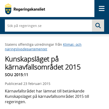
Me
När
Sö
du
börjar
skriva
så
Statens offentliga utredningar från
Klimat- och
framträder
näringslivsdepartementet
en
lista
Kunskapsläget på
med
sökförslag
kärnavfallsområdet 2015
SOU 2015:11
Publicerad
23 februari 2015
Kärnavfallsrådet har lämnat till betänkande
Kunskapsläget på kärnavfallsområdet 2015 till
regeringen.