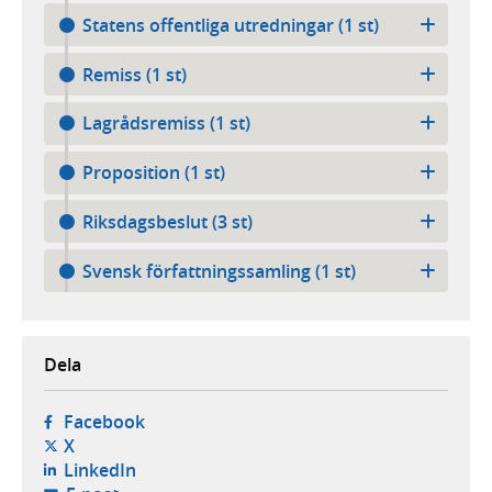
Statens offentliga utredningar (1 st)
Remiss (1 st)
Lagrådsremiss (1 st)
Proposition (1 st)
Riksdagsbeslut (3 st)
Svensk författningssamling (1 st)
Dela
- öppnas i ny flik, extern webbplats,
Facebook
- öppnas i ny flik, extern webbplats,
X
- öppnas i ny flik, extern webbplats,
LinkedIn