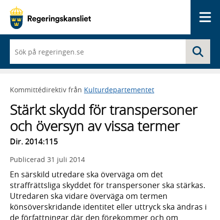
Me
När
Sö
du
börjar
skriva
så
Kommittédirektiv från
Kulturdepartementet
framträder
en
Stärkt skydd för transpersoner
lista
med
och översyn av vissa termer
sökförslag
Dir. 2014:115
Publicerad
31 juli 2014
En särskild utredare ska överväga om det
straffrättsliga skyddet för transpersoner ska stärkas.
Utredaren ska vidare överväga om termen
könsöverskridande identitet eller uttryck ska ändras i
de författningar där den förekommer och om