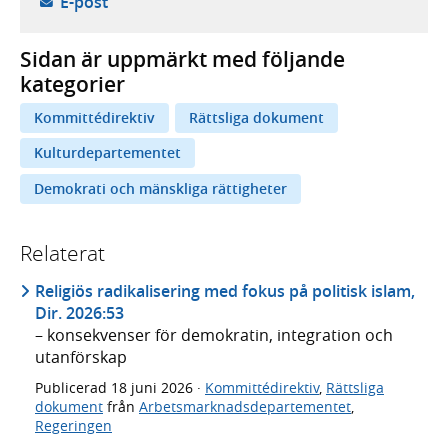
- öppnar din e-postklient,
E-post
Sidan är uppmärkt med följande
kategorier
Kommittédirektiv
Rättsliga dokument
Kulturdepartementet
Demokrati och mänskliga rättigheter
Relaterat
Religiös radikalisering med fokus på politisk islam,
Dir. 2026:53
– konsekvenser för demokratin, integration och
utanförskap
Publicerad
18 juni 2026
·
Kommittédirektiv
,
Rättsliga
dokument
från
Arbetsmarknadsdepartementet
,
Regeringen