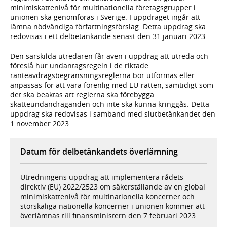
minimiskattenivå för multinationella företagsgrupper i
unionen ska genomföras i Sverige. I uppdraget ingår att
lämna nödvändiga författningsförslag. Detta uppdrag ska
redovisas i ett delbetänkande senast den 31 januari 2023.
Den särskilda utredaren får även i uppdrag att utreda och
föreslå hur undantagsregeln i de riktade
ränteavdragsbegränsningsreglerna bör utformas eller
anpassas för att vara förenlig med EU-rätten, samtidigt som
det ska beaktas att reglerna ska förebygga
skatteundandraganden och inte ska kunna kringgås. Detta
uppdrag ska redovisas i samband med slutbetänkandet den
1 november 2023.
Datum för delbetänkandets överlämning
Utredningens uppdrag att implementera rådets
direktiv (EU) 2022/2523 om säkerställande av en global
minimiskattenivå för multinationella koncerner och
storskaliga nationella koncerner i unionen kommer att
överlämnas till finansministern den 7 februari 2023.