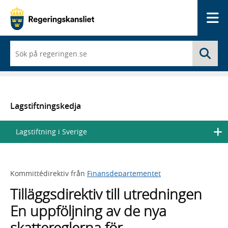
Me
När
Sö
du
börjar
skriva
så
framträder
en
Lagstiftningskedja
lista
med
Lagstiftning i Sverige
sökförslag
Kommittédirektiv från
Finansdepartementet
Tilläggsdirektiv till utredningen
En uppföljning av de nya
skattereglerna för