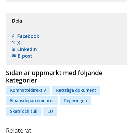
Dela
- öppnas i ny flik, extern webbplats,
Facebook
- öppnas i ny flik, extern webbplats,
X
- öppnas i ny flik, extern webbplats,
LinkedIn
- öppnar din e-postklient,
E-post
Sidan är uppmärkt med följande
kategorier
Kommittédirektiv
Rättsliga dokument
Finansdepartementet
Regeringen
Skatt och tull
EU
Relaterat