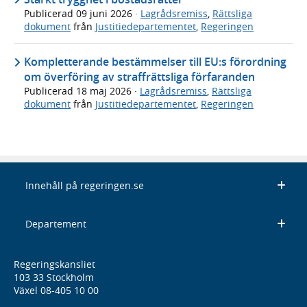
Publicerad
09 juni 2026
·
Lagrådsremiss
,
Rättsliga
dokument
från
Justitiedepartementet
,
Regeringen
Kompletterande bestämmelser till EU:s förordning
om överföring av straffrättsliga förfaranden
Publicerad
18 maj 2026
·
Lagrådsremiss
,
Rättsliga
dokument
från
Justitiedepartementet
,
Regeringen
Innehåll på regeringen.se
Departement
Regeringskansliet
103 33 Stockholm
Växel 08-405 10 00