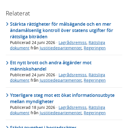
Relaterat
Stärkta rättigheter för målsägande och en mer
ändamålsenlig kontroll över statens utgifter för
rättsliga biträden
Publicerad
24 juni 2026
·
Lagrådsremiss
,
Rättsliga
dokument
från
Justitiedepartementet
,
Regeringen
Ett nytt brott och andra åtgärder mot
människohandel
Publicerad
24 juni 2026
·
Lagrådsremiss
,
Rättsliga
dokument
från
Justitiedepartementet
,
Regeringen
Ytterligare steg mot ett ökat informationsutbyte
mellan myndigheter
Publicerad
18 juni 2026
·
Lagrådsremiss
,
Rättsliga
dokument
från
Justitiedepartementet
,
Regeringen
Stärkt trygghet i bostadsrätter