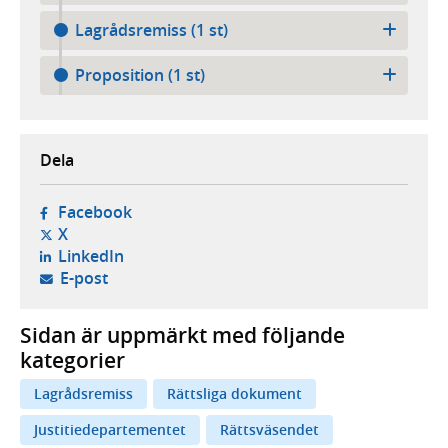
Lagrådsremiss (1 st)
Proposition (1 st)
Dela
- öppnas i ny flik, extern webbplats,
Facebook
- öppnas i ny flik, extern webbplats,
X
- öppnas i ny flik, extern webbplats,
LinkedIn
- öppnar din e-postklient,
E-post
Sidan är uppmärkt med följande
kategorier
Lagrådsremiss
Rättsliga dokument
Justitiedepartementet
Rättsväsendet