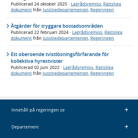
Publicerad
24 oktober 2025
·
Lagrådsremiss
,
Rättsliga
dokument
från
Justitiedepartementet
,
Regeringen
Åtgärder för tryggare bostadsområden
Publicerad
22 februari 2024
·
Lagrådsremiss
,
Rättsliga
dokument
från
Justitiedepartementet
,
Regeringen
Ett oberoende tvistlösningsförfarande för
kollektiva hyrestvister
Publicerad
02 juni 2022
·
Lagrådsremiss
,
Rättsliga
dokument
från
Justitiedepartementet
,
Regeringen
Innehåll på regeringen.se
Departement