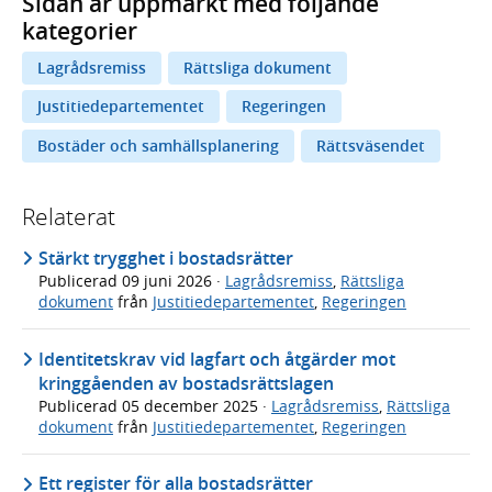
Sidan är uppmärkt med följande
kategorier
Lagrådsremiss
Rättsliga dokument
Justitiedepartementet
Regeringen
Bostäder och samhällsplanering
Rättsväsendet
Relaterat
Stärkt trygghet i bostadsrätter
Publicerad
09 juni 2026
·
Lagrådsremiss
,
Rättsliga
dokument
från
Justitiedepartementet
,
Regeringen
Identitetskrav vid lagfart och åtgärder mot
kringgåenden av bostadsrättslagen
Publicerad
05 december 2025
·
Lagrådsremiss
,
Rättsliga
dokument
från
Justitiedepartementet
,
Regeringen
Ett register för alla bostadsrätter