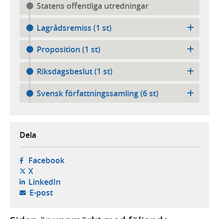
Statens offentliga utredningar
Lagrådsremiss (1 st)
Proposition (1 st)
Riksdagsbeslut (1 st)
Svensk författningssamling (6 st)
Dela
- öppnas i ny flik, extern webbplats,
Facebook
- öppnas i ny flik, extern webbplats,
X
- öppnas i ny flik, extern webbplats,
LinkedIn
- öppnar din e-postklient,
E-post