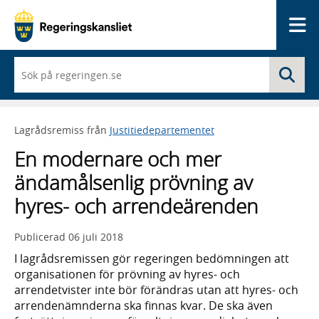
Me
När
Sö
du
börjar
skriva
så
Lagrådsremiss från
Justitiedepartementet
framträder
en
En modernare och mer
lista
med
ändamålsenlig prövning av
sökförslag
hyres- och arrendeärenden
Publicerad
06 juli 2018
I lagrådsremissen gör regeringen bedömningen att
organisationen för prövning av hyres- och
arrendetvister inte bör förändras utan att hyres- och
arrendenämnderna ska finnas kvar. De ska även