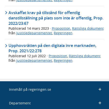
Avskaffat krav på tillstånd för offentlig
danstillställning på plats som inte är offentlig, Prop.
2022/23:67
Publicerad
14 mars 2023
·
Proposition
,
Rättsliga dokument
från
Justitiedepartementet
,
Regeringen
Upphovsrätten på den digitala inre marknaden,
Prop. 2021/22:278
Publicerad
12 juli 2022
·
Proposition
,
Rättsliga dokument
från
Justitiedepartementet
,
Regeringen
Innehåll på regeringen.se
Departement