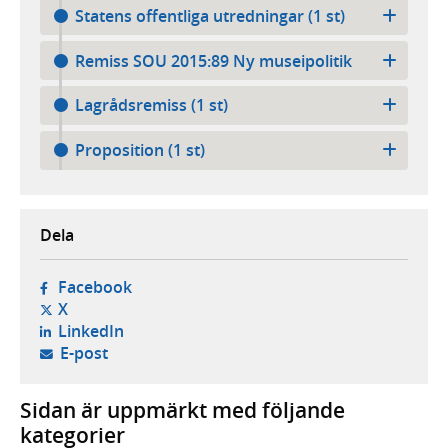
Statens offentliga utredningar (1 st)
Remiss SOU 2015:89 Ny museipolitik
Lagrådsremiss (1 st)
Proposition (1 st)
Dela
- öppnas i ny flik, extern webbplats,
Facebook
- öppnas i ny flik, extern webbplats,
X
- öppnas i ny flik, extern webbplats,
LinkedIn
- öppnar din e-postklient,
E-post
Sidan är uppmärkt med följande
kategorier