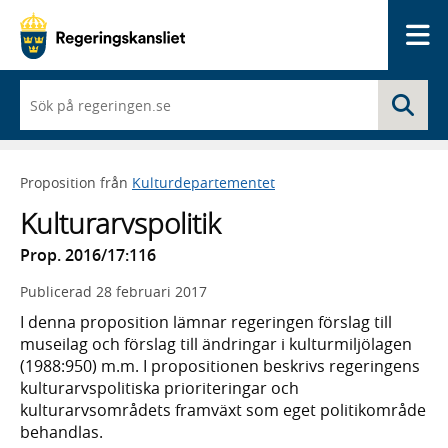
Me
När
Sö
du
börjar
skriva
så
Proposition från
Kulturdepartementet
framträder
en
Kulturarvspolitik
lista
med
Prop. 2016/17:116
sökförslag
Publicerad
28 februari 2017
I denna proposition lämnar regeringen förslag till
museilag och förslag till ändringar i kulturmiljölagen
(1988:950) m.m. I propositionen beskrivs regeringens
kulturarvspolitiska prioriteringar och
kulturarvsområdets framväxt som eget politikområde
behandlas.