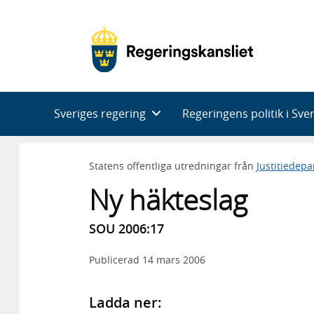
Huvudnavigering
Sveriges regering
Regeringens politik i Sve
Statens offentliga utredningar från
Justitiedep
Ny häkteslag
SOU 2006:17
Publicerad
14 mars 2006
Ladda ner: