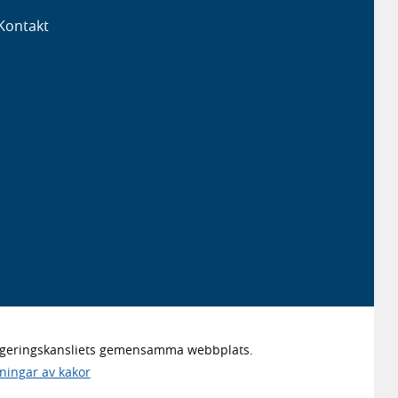
Kontakt
Regeringskansliets gemensamma webbplats.
lningar av kakor