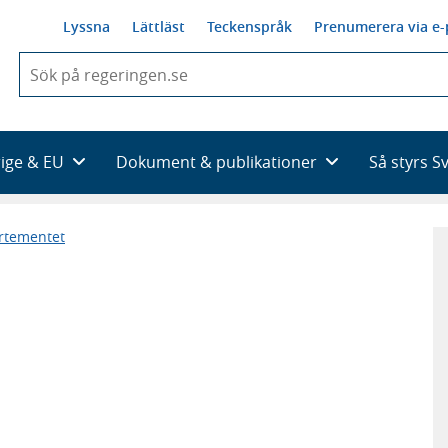
Lyssna
Lättläst
Teckenspråk
Prenumerera via e-
När
du
börjar
skriva
så
rige & EU
Dokument & publikationer
Så styrs S
framträder
en
lista
artementet
med
sökförslag