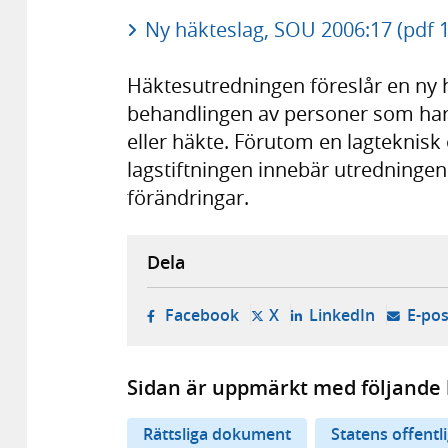
Ny häkteslag, SOU 2006:17 (pdf 
Häktesutredningen föreslår en ny 
behandlingen av personer som har f
eller häkte. Förutom en lagteknisk
lagstiftningen innebär utredningens
förändringar.
Dela
- öppnas i ny flik, extern w
- öppnas i ny flik, ext
- öppnas i
Facebook
X
LinkedIn
E-pos
Sidan är uppmärkt med följande 
Rättsliga dokument
Statens offentl