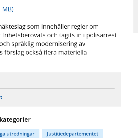
1 MB)
häkteslag som innehåller regler om
rihetsberövats och tagits in i polisarrest
 och språklig modernisering av
 förslag också flera materiella
ebbplats,
ern webbplats,
 ny flik, extern webbplats,
- öppnar din e-postklient,
t
kategorier
iga utredningar
Justitiedepartementet