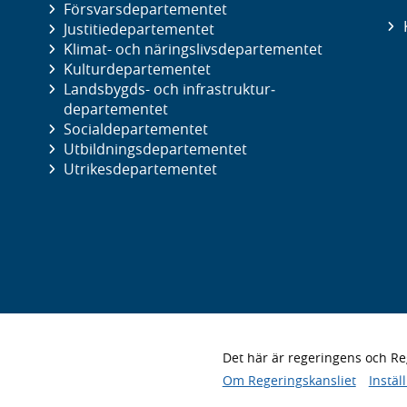
Försvars­departementet
Justitie­departementet
Klimat- och näringslivs­departementet
Kultur­departementet
Landsbygds- och infrastruktur­
departementet
Social­departementet
Utbildnings­departementet
Utrikes­departementet
Det här är regeringens och 
Om Regeringskansliet
Instäl