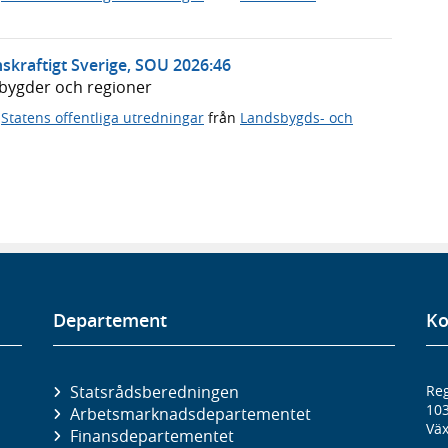
skraftigt Sverige, SOU 2026:46
dsbygder och regioner
,
Statens offentliga utredningar
från
Landsbygds- och
Departement
Ko
Statsrådsberedningen
Reg
10
Arbetsmarknads­departementet
Väx
Finans­departementet