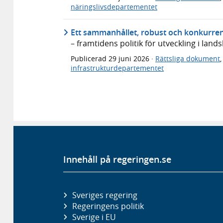
näringslivsdepartementet
Ett sammanhållet, robust och konkurren
– framtidens politik för utveckling i lan
Publicerad
29 juni 2026
·
Rättsliga dokument
infrastrukturdepartementet
Innehåll på regeringen.se
Sveriges regering
Regeringens politik
Sverige i EU