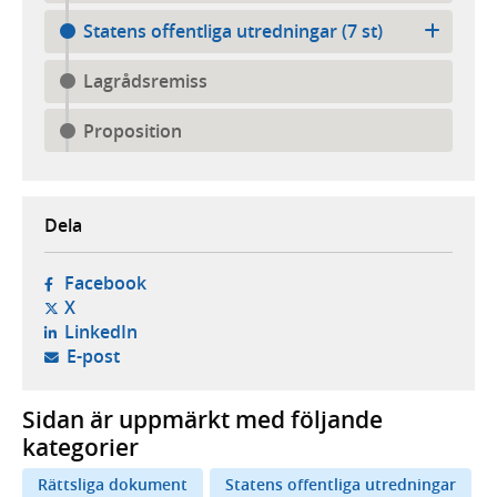
Statens offentliga utredningar (7 st)
Lagrådsremiss
Proposition
Dela
- öppnas i ny flik, extern webbplats,
Facebook
- öppnas i ny flik, extern webbplats,
X
- öppnas i ny flik, extern webbplats,
LinkedIn
- öppnar din e-postklient,
E-post
Sidan är uppmärkt med följande
kategorier
Rättsliga dokument
Statens offentliga utredningar