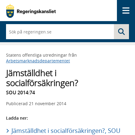
Me
När
Sö
du
börjar
skriva
så
Statens offentliga utredningar från
framträder
Arbetsmarknadsdepartementet
en
lista
Jämställdhet i
med
sökförslag
socialförsäkringen?
SOU 2014:74
Publicerad
21 november 2014
Ladda ner:
Jämställdhet i socialförsäkringen?, SOU