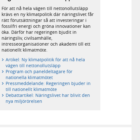
näringsminister
För att nå hela vägen till nettonollutsläpp
Ebba
krävs en ny klimatpolitik där näringslivet får
Busch
rätt förutsättningar så att investeringar i
och
fossilfri energi och gröna innovationer kan
klimat-
öka. Därför har regeringen bjudit in
och
näringsliv, civilsamhälle,
miljöminister
intresseorganisationer och akademi till ett
Romina
nationellt klimatmöte.
Pourmokhtari.
Artikel: Ny klimatpolitik för att nå hela
vägen till nettonollutsläpp
Program och paneldeltagare för
nationella klimatmötet
Pressmeddelande: Regeringen bjuder in
till nationellt klimatmöte
Debattartikel: Näringslivet har blivit den
nya miljörörelsen