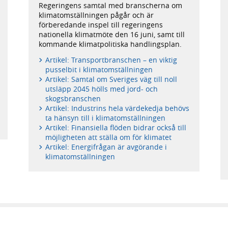
Regeringens samtal med branscherna om
och
klimatomställningen pågår och är
Romina
förberedande inspel till regeringens
Pourmokhtari,
nationella klimatmöte den 16 juni, samt till
klimat-
kommande klimatpolitiska handlingsplan.
och
miljöminister
Artikel: Transportbranschen – en viktig
träffar
pusselbit i klimatomställningen
transportbranschen
Artikel: Samtal om Sveriges väg till noll
under
utsläpp 2045 hölls med jord- och
ett
skogsbranschen
rundabordssamtal
Artikel: Industrins hela värdekedja behövs
om
ta hänsyn till i klimatomställningen
klimatomställningen.
Artikel: Finansiella flöden bidrar också till
möjligheten att ställa om för klimatet
Artikel: Energifrågan är avgörande i
klimatomställningen