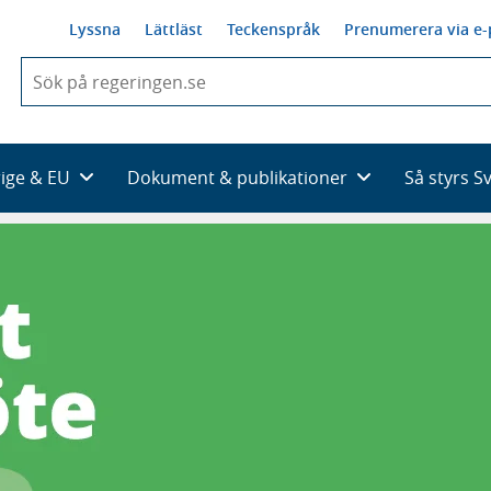
Lyssna
Lättläst
Teckenspråk
Prenumerera via e-
När
du
börjar
skriva
så
rige & EU
Dokument & publikationer
Så styrs S
framträder
en
lista
med
sökförslag