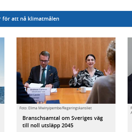
r för att nå klimatmålen
Andreas
Foto: Elima Mwinyipembe/Regeringskansliet
Carlson,
Branschsamtal om Sveriges väg
Infrastruktur-
till noll utsläpp 2045
och
bostadsminister,