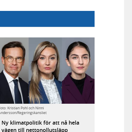
Statsminister
Foto: Kristian Pohl och Ninni
Andersson/Regeringskansliet
Ulf
Kristersson,
Ny klimatpolitik för att nå hela
energi-
vägen till nettonollutsläpp
och