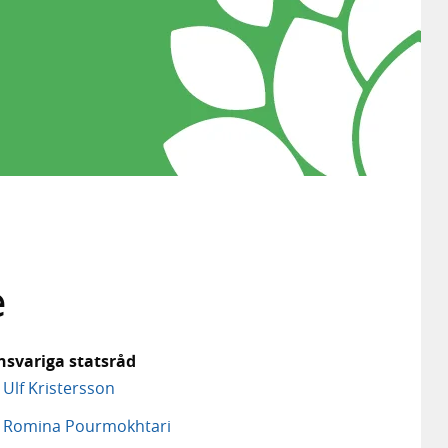
e
nsvariga statsråd
Ulf Kristersson
Romina Pourmokhtari