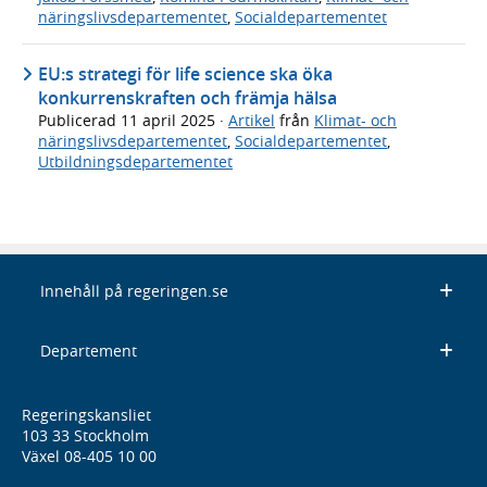
näringslivsdepartementet
,
Socialdepartementet
EU:s strategi för life science ska öka
konkurrenskraften och främja hälsa
Publicerad
11 april 2025
·
Artikel
från
Klimat- och
näringslivsdepartementet
,
Socialdepartementet
,
Utbildningsdepartementet
Innehåll på regeringen.se
Departement
Regeringskansliet
103 33 Stockholm
Växel 08-405 10 00