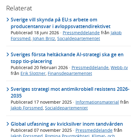
Relaterat
Sverige vill skynda på EU:s arbete om
producentansvar i avloppsvattendirektivet
Publicerad
18 juni 2026
·
Pressmeddelande
från
Jakob
Forssmed
,
Johan Britz
,
Socialdepartementet
Sveriges första heltäckande AI-strategi ska ge en
topp tio-placering
Publicerad
20 februari 2026
·
Pressmeddelande
,
Webb-tv
från
Erik Slottner
,
Finansdepartementet
Sveriges strategi mot antimikrobiell resistens 2026-
2035
Publicerad
17 november 2025
·
Informationsmaterial
från
Jakob Forssmed
,
Socialdepartementet
Global utfasning av kvicksilver inom tandvården
Publicerad
07 november 2025
·
Pressmeddelande
från
Jakob Forssmed
,
Romina Pourmokhtari
,
Klimat- och