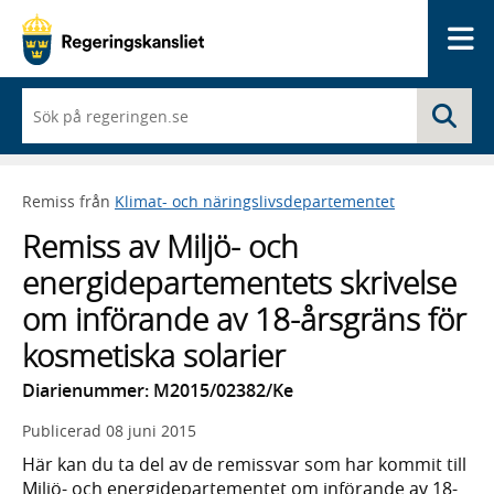
Me
När
Sö
du
börjar
skriva
så
Remiss från
Klimat- och näringslivsdepartementet
framträder
en
Remiss av Miljö- och
lista
med
energidepartementets skrivelse
sökförslag
om införande av 18-årsgräns för
kosmetiska solarier
Diarienummer: M2015/02382/Ke
Publicerad
08 juni 2015
Här kan du ta del av de remissvar som har kommit till
Miljö- och energidepartementet om införande av 18-