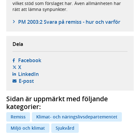
vilket stöd som förslaget har. Även allmänheten har
rätt att lämna synpunkter.
PM 2003:2 Svara på remiss - hur och varför
Dela
- öppnas i ny flik, extern webbplats,
Facebook
- öppnas i ny flik, extern webbplats,
X
- öppnas i ny flik, extern webbplats,
LinkedIn
- öppnar din e-postklient,
E-post
Sidan är uppmärkt med följande
kategorier:
Remiss
Klimat- och näringslivsdepartementet
Miljö och klimat
Sjukvård