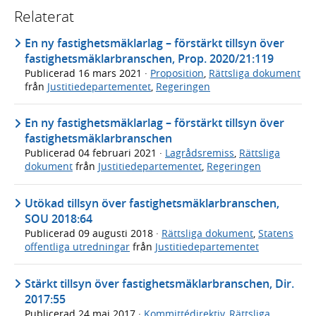
Relaterat
En ny fastighetsmäklarlag – förstärkt tillsyn över
fastighetsmäklarbranschen, Prop. 2020/21:119
Publicerad
16 mars 2021
·
Proposition
,
Rättsliga dokument
från
Justitiedepartementet
,
Regeringen
En ny fastighetsmäklarlag – förstärkt tillsyn över
fastighetsmäklarbranschen
Publicerad
04 februari 2021
·
Lagrådsremiss
,
Rättsliga
dokument
från
Justitiedepartementet
,
Regeringen
Utökad tillsyn över fastighetsmäklarbranschen,
SOU 2018:64
Publicerad
09 augusti 2018
·
Rättsliga dokument
,
Statens
offentliga utredningar
från
Justitiedepartementet
Stärkt tillsyn över fastighetsmäklarbranschen, Dir.
2017:55
Publicerad
24 maj 2017
·
Kommittédirektiv
,
Rättsliga