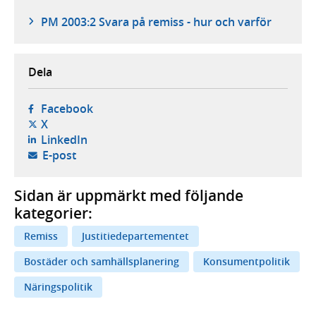
PM 2003:2 Svara på remiss - hur och varför
Dela
- öppnas i ny flik, extern webbplats,
Facebook
- öppnas i ny flik, extern webbplats,
X
- öppnas i ny flik, extern webbplats,
LinkedIn
- öppnar din e-postklient,
E-post
Sidan är uppmärkt med följande
kategorier:
Remiss
Justitiedepartementet
Bostäder och samhällsplanering
Konsumentpolitik
Näringspolitik