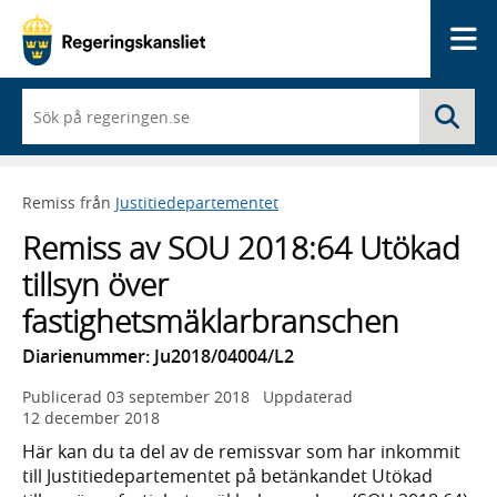
Me
När
Sö
du
börjar
skriva
så
Remiss från
Justitiedepartementet
framträder
en
Remiss av SOU 2018:64 Utökad
lista
med
tillsyn över
sökförslag
fastighetsmäklarbranschen
Diarienummer: Ju2018/04004/L2
Publicerad
03 september 2018
Uppdaterad
12 december 2018
Här kan du ta del av de remissvar som har inkommit
till Justitiedepartementet på betänkandet Utökad