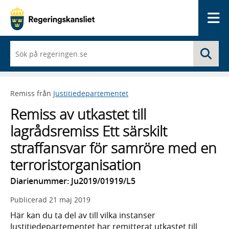
Me
När
Sö
du
börjar
skriva
så
Remiss från
Justitiedepartementet
framträder
en
Remiss av utkastet till
lista
med
lagrådsremiss Ett särskilt
sökförslag
straffansvar för samröre med en
terroristorganisation
Diarienummer: Ju2019/01919/L5
Publicerad
21 maj 2019
Här kan du ta del av till vilka instanser
Justitiedepartementet har remitterat utkastet till