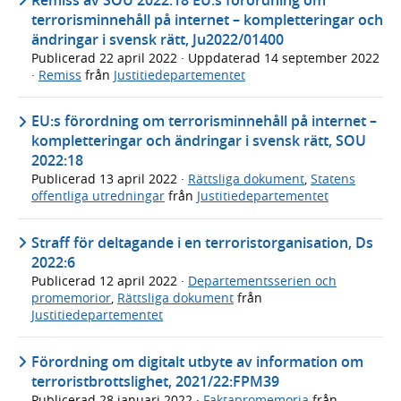
terrorisminnehåll på internet – kompletteringar och
ändringar i svensk rätt, Ju2022/01400
Publicerad
22 april 2022
· Uppdaterad
14 september 2022
·
Remiss
från
Justitiedepartementet
EU:s förordning om terrorisminnehåll på internet –
kompletteringar och ändringar i svensk rätt, SOU
2022:18
Publicerad
13 april 2022
·
Rättsliga dokument
,
Statens
offentliga utredningar
från
Justitiedepartementet
Straff för del­tagande i en terrorist­organisation, Ds
2022:6
Publicerad
12 april 2022
·
Departementsserien och
promemorior
,
Rättsliga dokument
från
Justitiedepartementet
Förordning om digitalt utbyte av information om
terroristbrottslighet, 2021/22:FPM39
Publicerad
28 januari 2022
·
Faktapromemoria
från