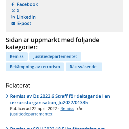
- öppnas i ny flik, extern webbplats,
Facebook
- öppnas i ny flik, extern webbplats,
X
- öppnas i ny flik, extern webbplats,
LinkedIn
- öppnar din e-postklient,
E-post
Sidan är uppmärkt med följande
kategorier:
Remiss
Justitiedepartementet
Bekämpning av terrorism
Rättsväsendet
Relaterat
Remiss av Ds 2022:6 Straff för deltagande i en
terroristorganisation, Ju2022/01335
Publicerad
22 april 2022
·
Remiss
från
Justitiedepartementet
Remiss av SOU 2022:18 EU:s förordning om