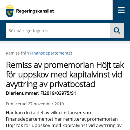
Me
När
Sö
du
börjar
skriva
så
Remiss från
Finansdepartementet
framträder
en
Remiss av promemorian Höjt tak
lista
med
för uppskov med kapitalvinst vid
sökförslag
avyttring av privatbostad
Diarienummer: Fi2019/03975/S1
Publicerad
27 november 2019
Här kan du ta del av vilka instanser som
Finansdepartementet har remitterat promemorian
Höjt tak för uppskov med kapitalvinst vid avyttring av