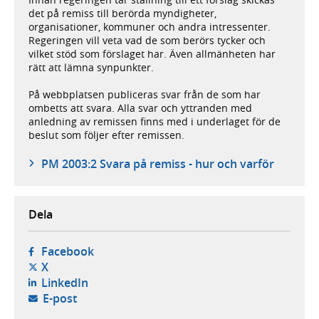
det på remiss till berörda myndigheter,
organisationer, kommuner och andra intressenter.
Regeringen vill veta vad de som berörs tycker och
vilket stöd som förslaget har. Även allmänheten har
rätt att lämna synpunkter.
På webbplatsen publiceras svar från de som har
ombetts att svara. Alla svar och yttranden med
anledning av remissen finns med i underlaget för de
beslut som följer efter remissen.
PM 2003:2 Svara på remiss - hur och varför
Dela
- öppnas i ny flik, extern webbplats,
Facebook
- öppnas i ny flik, extern webbplats,
X
- öppnas i ny flik, extern webbplats,
LinkedIn
- öppnar din e-postklient,
E-post