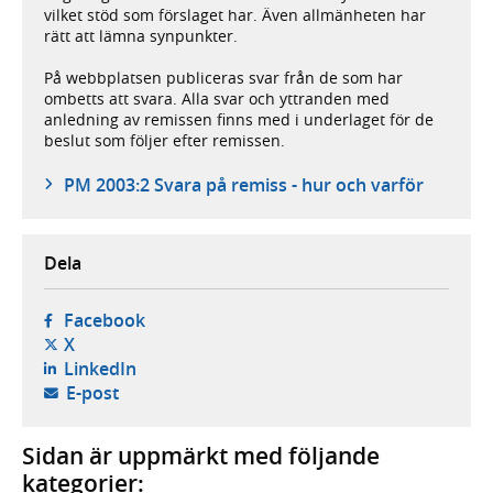
vilket stöd som förslaget har. Även allmänheten har
rätt att lämna synpunkter.
På webbplatsen publiceras svar från de som har
ombetts att svara. Alla svar och yttranden med
anledning av remissen finns med i underlaget för de
beslut som följer efter remissen.
PM 2003:2 Svara på remiss - hur och varför
Dela
- öppnas i ny flik, extern webbplats,
Facebook
- öppnas i ny flik, extern webbplats,
X
- öppnas i ny flik, extern webbplats,
LinkedIn
- öppnar din e-postklient,
E-post
Sidan är uppmärkt med följande
kategorier: