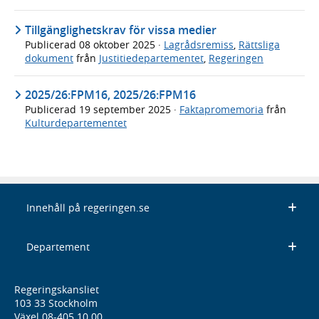
Tillgänglighetskrav för vissa medier
Publicerad
08 oktober 2025
·
Lagrådsremiss
,
Rättsliga
dokument
från
Justitiedepartementet
,
Regeringen
2025/26:FPM16, 2025/26:FPM16
Publicerad
19 september 2025
·
Faktapromemoria
från
Kulturdepartementet
Innehåll på regeringen.se
Departement
Regeringskansliet
103 33 Stockholm
Växel 08-405 10 00