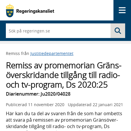
Me
När
Sö
du
börjar
skriva
så
Remiss från
Justitiedepartementet
framträder
en
Remiss av prome­morian Gräns­
lista
med
över­skri­dande till­gång till radio-
sökförslag
och tv-program, Ds 2020:25
Diarienummer: Ju2020/04028
Publicerad
11 november 2020
Uppdaterad
22 januari 2021
Här kan du ta del av svaren från de som har ombetts
att svara på remissen av prome­morian Gräns­över­
skri­dande tillgång till radio- och tv-program, Ds