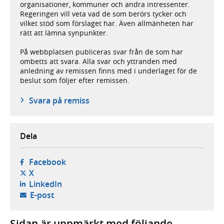
organisationer, kommuner och andra intressenter.
Regeringen vill veta vad de som berörs tycker och
vilket stöd som förslaget har. Även allmänheten har
rätt att lämna synpunkter.
På webbplatsen publiceras svar från de som har
ombetts att svara. Alla svar och yttranden med
anledning av remissen finns med i underlaget för de
beslut som följer efter remissen.
Svara på remiss
Dela
- öppnas i ny flik, extern webbplats,
Facebook
- öppnas i ny flik, extern webbplats,
X
- öppnas i ny flik, extern webbplats,
LinkedIn
- öppnar din e-postklient,
E-post
Sidan är uppmärkt med följande