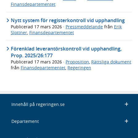
Finansdepartementet
Nytt system för registerkontroll vid upphandling
Publicerad
17 mars 2026
·
Pressmeddelande
från
Erik
Slottner
,
Finansdepartementet
Förenklad leverantörskontroll vid upphandling,
Prop. 2025/26:177
Publicerad
17 mars 2026
·
Proposition
,
Rättsliga dokument
från
Finansdepartementet
,
Regeringen
Innehåll på regeringen.se
Departement