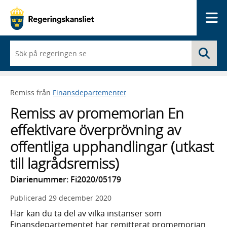
Me
När
Sö
du
börjar
skriva
så
Remiss från
Finansdepartementet
framträder
en
Remiss av promemorian En
lista
med
effektivare överprövning av
sökförslag
offentliga upphandlingar (utkast
till lagrådsremiss)
Diarienummer: Fi2020/05179
Publicerad
29 december 2020
Här kan du ta del av vilka instanser som
Finansdepartementet har remitterat promemorian