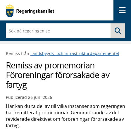
Me
När
Sö
du
börjar
skriva
så
Remiss från
Landsbygds- och infrastrukturdepartementet
framträder
en
Remiss av promemorian
lista
med
Föroreningar förorsakade av
sökförslag
fartyg
Publicerad
26 juni 2026
Här kan du ta del av till vilka instanser som regeringen
har remitterat promemorian Genomförande av det
reviderade direktivet om föroreningar förorsakade av
fartyg.