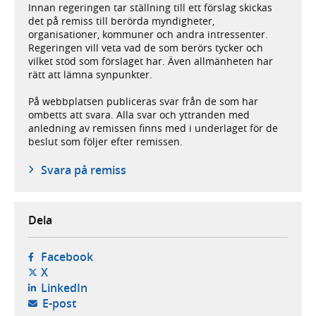
Innan regeringen tar ställning till ett förslag skickas
det på remiss till berörda myndigheter,
organisationer, kommuner och andra intressenter.
Regeringen vill veta vad de som berörs tycker och
vilket stöd som förslaget har. Även allmänheten har
rätt att lämna synpunkter.
På webbplatsen publiceras svar från de som har
ombetts att svara. Alla svar och yttranden med
anledning av remissen finns med i underlaget för de
beslut som följer efter remissen.
Svara på remiss
Dela
- öppnas i ny flik, extern webbplats,
Facebook
- öppnas i ny flik, extern webbplats,
X
- öppnas i ny flik, extern webbplats,
LinkedIn
- öppnar din e-postklient,
E-post