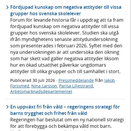
Fördjupad kunskap om negativa attityder till vissa
grupper hos svenska skolelever
Forum för levande historia får i uppdrag att ta fram
fördjupad kunskap om negativa attityder till vissa
grupper hos svenska skolelever. Studien ska utgå
ifrån myndighetens senaste attitydundersökning
som presenterades i februari 2026. Syftet med den
nya undersökningen är att undersöka den ökning
som har skett vad gäller negativa attityder liksom
hur en ökad utsatthet påverkar ungdomars
attityder till olika grupper och till samhället i stort.
Publicerad
30 juli 2026
·
Pressmeddelande
från
Jakob
Forssmed
,
Nina Larsson
,
Parisa Liljestrand
,
Arbetsmarknadsdepartementet
En uppväxt fri från våld – regeringens strategi för
barns trygghet och frihet från våld
Regeringen har beslutat om en ny nationell strategi
för att förebygga och bekämpa våld mot barn.