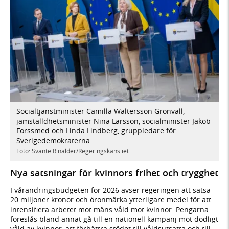
Socialtjänstminister Camilla Waltersson Grönvall,
jämställdhetsminister Nina Larsson, socialminister Jakob
Forssmed och Linda Lindberg, gruppledare för
Sverigedemokraterna.
Foto: Svante Rinalder/Regeringskansliet
Nya satsningar för kvinnors frihet och trygghet
I vårändringsbudgeten för 2026 avser regeringen att satsa
20 miljoner kronor och öronmärka ytterligare medel för att
intensifiera arbetet mot mäns våld mot kvinnor. Pengarna
föreslås bland annat gå till en nationell kampanj mot dödligt
våld av kvinnor, att förbättra stödet till våldsutsatta och till