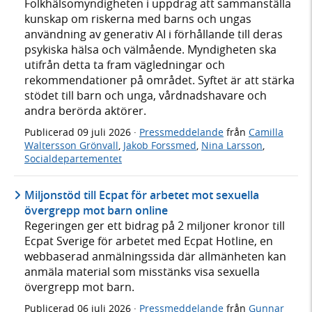
Folkhälsomyndigheten i uppdrag att sammanställa
kunskap om riskerna med barns och ungas
användning av generativ AI i förhållande till deras
psykiska hälsa och välmående. Myndigheten ska
utifrån detta ta fram vägledningar och
rekommendationer på området. Syftet är att stärka
stödet till barn och unga, vårdnadshavare och
andra berörda aktörer.
Publicerad
09 juli 2026
·
Pressmeddelande
från
Camilla
Waltersson Grönvall
,
Jakob Forssmed
,
Nina Larsson
,
Socialdepartementet
Miljonstöd till Ecpat för arbetet mot sexuella
övergrepp mot barn online
Regeringen ger ett bidrag på 2 miljoner kronor till
Ecpat Sverige för arbetet med Ecpat Hotline, en
webbaserad anmälningssida där allmänheten kan
anmäla material som misstänks visa sexuella
övergrepp mot barn.
Publicerad
06 juli 2026
·
Pressmeddelande
från
Gunnar