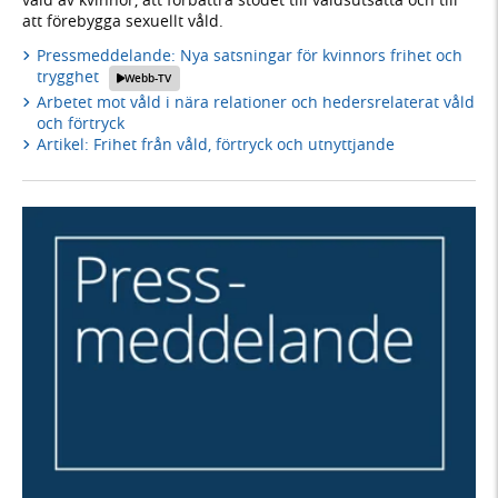
att förebygga sexuellt våld.
Pressmeddelande: Nya satsningar för kvinnors frihet och
trygghet
Webb-TV
Arbetet mot våld i nära relationer och hedersrelaterat våld
och förtryck
Artikel: Frihet från våld, förtryck och utnyttjande