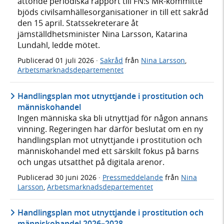
åttonde periodiska rapport till FN:s MR-kommitté
bjöds civilsamhällesorganisationer in till ett sakråd
den 15 april. Statssekreterare åt
jämställdhetsminister Nina Larsson, Katarina
Lundahl, ledde mötet.
Publicerad
01 juli 2026
·
Sakråd
från
Nina Larsson
,
Arbetsmarknadsdepartementet
Handlingsplan mot utnyttjande i prostitution och
människohandel
Ingen människa ska bli utnyttjad för någon annans
vinning. Regeringen har därför beslutat om en ny
handlingsplan mot utnyttjande i prostitution och
människohandel med ett särskilt fokus på barns
och ungas utsatthet på digitala arenor.
Publicerad
30 juni 2026
·
Pressmeddelande
från
Nina
Larsson
,
Arbetsmarknadsdepartementet
Handlingsplan mot utnyttjande i prostitution och
människohandel 2026–2028