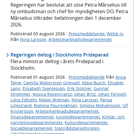
Regeringen har beslutat att utse Petra Mårselius till
ny ombudsman och chef för myndigheten DO. Petra
Mårselius tillträder befattningen den 1 december
2026.
Publicerad
03 augusti 2026
·
Pressmeddelande
,
Webb-tv
från
Nina Larsson
,
Arbetsmarknadsdepartementet
Regeringen deltog i Stockholms Prideparad
Flera ministrar deltog i årets Prideparad i
Stockholm.
Publicerad
01 augusti 2026
·
Pressmeddelande
från
Anna
Tenje
,
Camilla Waltersson Grönvall
,
Ebba Busch
,
Elisabet
Lann
,
Elisabeth Svantesson
,
Erik Slottner
,
Gunnar
Strömmer
,
Jessica Rosencrantz
,
Johan Britz
,
Johan Forssell
,
Lotta Edholm
,
Niklas Wykman
,
Nina Larsson
,
Parisa
Liljestrand
,
Romina Pourmokhtari
,
Simona Mohamsson
,
Ulf
Kristersson
,
Arbetsmarknadsdepartementet
,
Finansdepartementet
,
Justitiedepartementet
,
Klimat- och
näringslivsdepartementet
,
Kulturdepartementet
,
Socialdepartementet
,
Statsrådsberedningen
,
Utbildningsdepartementet