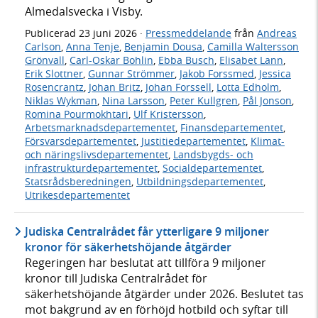
Almedalsvecka i Visby.
Publicerad
23 juni 2026
·
Pressmeddelande
från
Andreas
Carlson
,
Anna Tenje
,
Benjamin Dousa
,
Camilla Waltersson
Grönvall
,
Carl-Oskar Bohlin
,
Ebba Busch
,
Elisabet Lann
,
Erik Slottner
,
Gunnar Strömmer
,
Jakob Forssmed
,
Jessica
Rosencrantz
,
Johan Britz
,
Johan Forssell
,
Lotta Edholm
,
Niklas Wykman
,
Nina Larsson
,
Peter Kullgren
,
Pål Jonson
,
Romina Pourmokhtari
,
Ulf Kristersson
,
Arbetsmarknadsdepartementet
,
Finansdepartementet
,
Försvarsdepartementet
,
Justitiedepartementet
,
Klimat-
och näringslivsdepartementet
,
Landsbygds- och
infrastrukturdepartementet
,
Socialdepartementet
,
Statsrådsberedningen
,
Utbildningsdepartementet
,
Utrikesdepartementet
Judiska Centralrådet får ytterligare 9 miljoner
kronor för säkerhetshöjande åtgärder
Regeringen har beslutat att tillföra 9 miljoner
kronor till Judiska Centralrådet för
säkerhetshöjande åtgärder under 2026. Beslutet tas
mot bakgrund av en förhöjd hotbild och syftar till