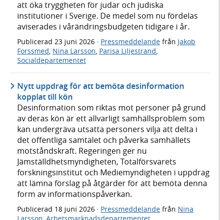
att öka tryggheten för judar och judiska
institutioner i Sverige. De medel som nu fördelas
aviserades i vårändringsbudgeten tidigare i år.
Publicerad
23 juni 2026
·
Pressmeddelande
från
Jakob
Forssmed
,
Nina Larsson
,
Parisa Liljestrand
,
Socialdepartementet
Nytt uppdrag för att bemöta desinformation
kopplat till kön
Desinformation som riktas mot personer på grund
av deras kön är ett allvarligt samhällsproblem som
kan undergräva utsatta personers vilja att delta i
det offentliga samtalet och påverka samhällets
motståndskraft. Regeringen ger nu
Jämställdhetsmyndigheten, Totalförsvarets
forskningsinstitut och Mediemyndigheten i uppdrag
att lämna förslag på åtgärder för att bemöta denna
form av informationspåverkan.
Publicerad
18 juni 2026
·
Pressmeddelande
från
Nina
Larsson
,
Arbetsmarknadsdepartementet