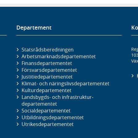
Departement
Ko
Statsrådsberedningen
Reg
10
Arbetsmarknads­departementet
Väx
Finans­departementet
Försvars­departementet
Justitie­departementet
Klimat- och näringslivs­departementet
Kultur­departementet
Landsbygds- och infrastruktur­
departementet
Social­departementet
Utbildnings­departementet
Utrikes­departementet