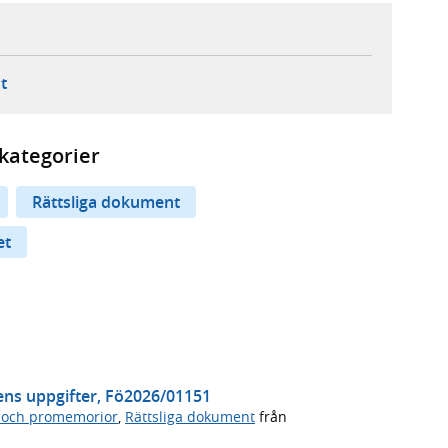
ebbplats,
ern webbplats,
 ny flik, extern webbplats,
- öppnar din e-postklient,
t
kategorier
Rättsliga dokument
et
ens uppgifter, Fö2026/01151
 och promemorior
,
Rättsliga dokument
från