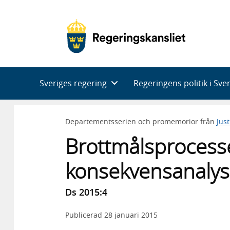
Huvudnavigering
Sveriges regering
Regeringens politik i Sve
Departementsserien och promemorior från
Jus
Brottmålsprocess
konsekvensanalys
Ds 2015:4
Publicerad
28 januari 2015