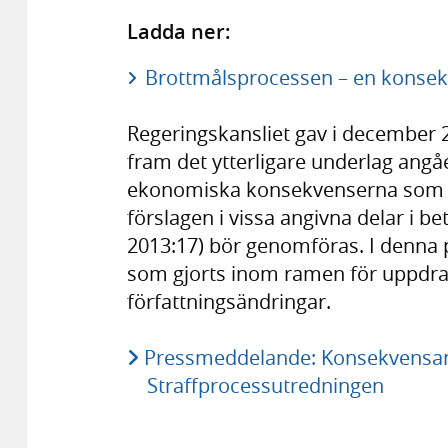
Ladda ner:
Brottmålsprocessen – en konsekv
Regeringskansliet gav i december 2
fram det ytterligare underlag angå
ekonomiska konsekvenserna som be
förslagen i vissa angivna delar i
2013:17) bör genomföras. I denna
som gjorts inom ramen för uppdrag
författningsändringar.
Pressmeddelande: Konsekvensanal
Straffprocessutredningen