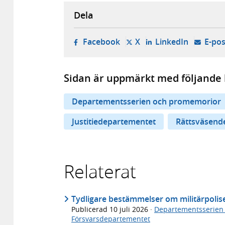
Dela
- öppnas i ny flik, extern w
- öppnas i ny flik, ext
- öppnas i
Facebook
X
LinkedIn
E-pos
Sidan är uppmärkt med följande 
Departementsserien och promemorior
Justitiedepartementet
Rättsväsend
Relaterat
Tydligare bestämmelser om militärpolis
Publicerad
10 juli 2026
·
Departementsserien
Försvarsdepartementet