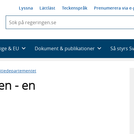
Lyssna
Lättläst
Teckenspråk
Prenumerera via e-
När
du
börjar
skriva
så
rige & EU
Dokument & publikationer
Så styrs S
framträder
en
lista
titiedepartementet
med
sökförslag
en - en