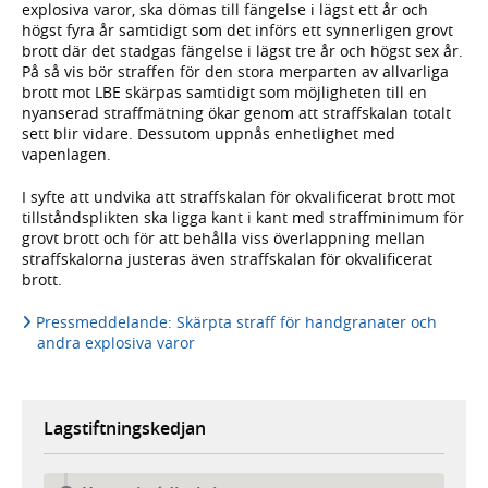
explosiva varor, ska dömas till fängelse i lägst ett år och
högst fyra år samtidigt som det införs ett synnerligen grovt
brott där det stadgas fängelse i lägst tre år och högst sex år.
På så vis bör straffen för den stora merparten av allvarliga
brott mot LBE skärpas samtidigt som möjligheten till en
nyanserad straffmätning ökar genom att straffskalan totalt
sett blir vidare. Dessutom uppnås enhetlighet med
vapenlagen.
I syfte att undvika att straffskalan för okvalificerat brott mot
tillståndsplikten ska ligga kant i kant med straffminimum för
grovt brott och för att behålla viss överlappning mellan
straffskalorna justeras även straffskalan för okvalificerat
brott.
Pressmeddelande: Skärpta straff för handgranater och
andra explosiva varor
Lagstiftningskedjan