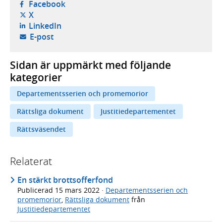
- öppnas i ny flik, extern webbplats,
Facebook
- öppnas i ny flik, extern webbplats,
X
- öppnas i ny flik, extern webbplats,
LinkedIn
- öppnar din e-postklient,
E-post
Sidan är uppmärkt med följande
kategorier
Departementsserien och promemorior
Rättsliga dokument
Justitiedepartementet
Rättsväsendet
Relaterat
En stärkt brottsofferfond
Publicerad
15 mars 2022
·
Departementsserien och
promemorior
,
Rättsliga dokument
från
Justitiedepartementet