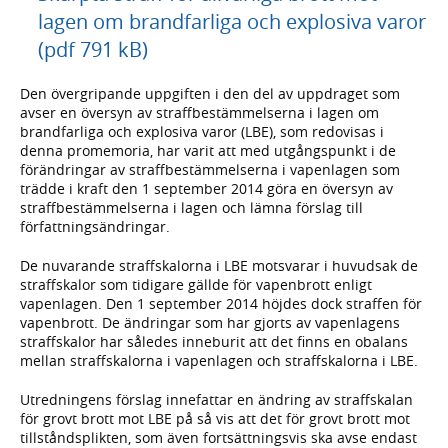
lagen om brandfarliga och explosiva varor
(pdf 791 kB)
Den övergripande uppgiften i den del av uppdraget som
avser en översyn av straffbestämmelserna i lagen om
brandfarliga och explosiva varor (LBE), som redovisas i
denna promemoria, har varit att med utgångspunkt i de
förändringar av straffbestämmelserna i vapenlagen som
trädde i kraft den 1 september 2014 göra en översyn av
straffbestämmelserna i lagen och lämna förslag till
författningsändringar.
De nuvarande straffskalorna i LBE motsvarar i huvudsak de
straffskalor som tidigare gällde för vapenbrott enligt
vapenlagen. Den 1 september 2014 höjdes dock straffen för
vapenbrott. De ändringar som har gjorts av vapenlagens
straffskalor har således inneburit att det finns en obalans
mellan straffskalorna i vapenlagen och straffskalorna i LBE.
Utredningens förslag innefattar en ändring av straffskalan
för grovt brott mot LBE på så vis att det för grovt brott mot
tillståndsplikten, som även fortsättningsvis ska avse endast