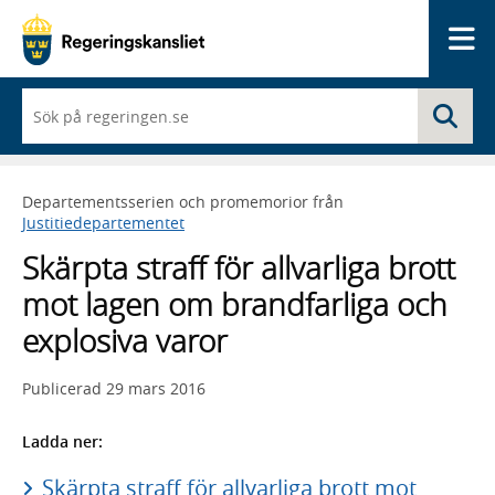
Me
När
Sö
du
börjar
skriva
så
Departementsserien och promemorior från
framträder
Justitiedepartementet
en
lista
Skärpta straff för allvarliga brott
med
sökförslag
mot lagen om brandfarliga och
explosiva varor
Publicerad
29 mars 2016
Ladda ner:
Skärpta straff för allvarliga brott mot