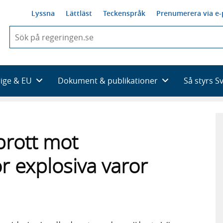
Lyssna
Lättläst
Teckenspråk
Prenumerera via e-
När
du
börjar
skriva
så
rige & EU
Dokument & publikationer
Så styrs S
framträder
en
lista
med
sökförslag
 brott mot
ör explosiva varor