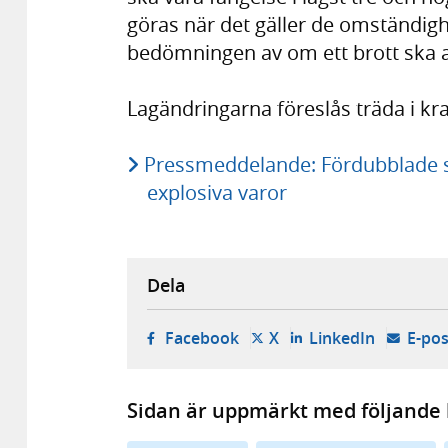
göras när det gäller de omständigh
bedömningen av om ett brott ska 
Lagändringarna föreslås träda i kr
Pressmeddelande: Fördubblade s
explosiva varor
Dela
- öppnas i ny flik, extern w
- öppnas i ny flik, ext
- öppnas i
Facebook
X
LinkedIn
E-pos
Sidan är uppmärkt med följande 