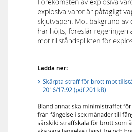
Förekomsten av explosiva varor
explosiva varor är påtagligt va
skjutvapen. Mot bakgrund av d
har höjts, föreslår regeringen a
mot tillståndsplikten för explo
Ladda ner:
Skärpta straff för brott mot tills
2016/17:92 (pdf 201 kB)
Bland annat ska minimistraffet för 
från fängelse i sex månader till fän
särskild straffskala för brott som 
ska vara fängelse i lägst tre och hö