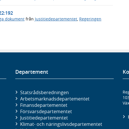
/22:192
iga dokument
från
Justitiedepartementet
,
Regeringen
Departement
Ko
Statsrådsberedningen
Reg
10
Arbetsmarknads­departementet
Väx
Finans­departementet
Försvars­departementet
Justitie­departementet
Klimat- och näringslivs­departementet