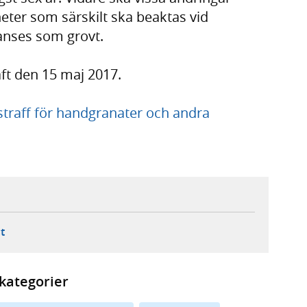
eter som särskilt ska beaktas vid
anses som grovt.
aft den 15 maj 2017.
traff för handgranater och andra
ebbplats,
ern webbplats,
 ny flik, extern webbplats,
- öppnar din e-postklient,
t
kategorier