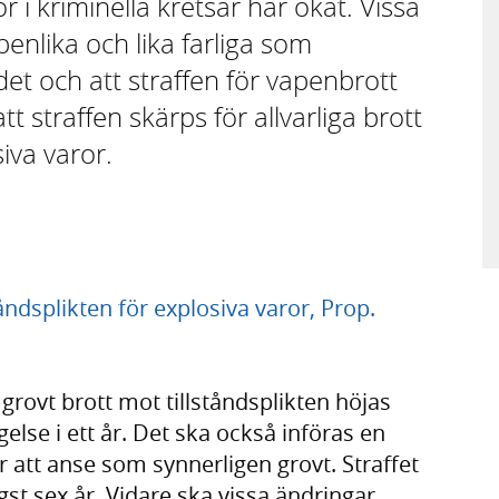
 i kriminella kretsar har ökat. Vissa
penlika och lika farliga som
et och att straffen för vapenbrott
tt straffen skärps för allvarliga brott
siva varor.
tåndsplikten för explosiva varor, Prop.
grovt brott mot tillståndsplikten höjas
gelse i ett år. Det ska också införas en
är att anse som synnerligen grovt. Straffet
gst sex år. Vidare ska vissa ändringar