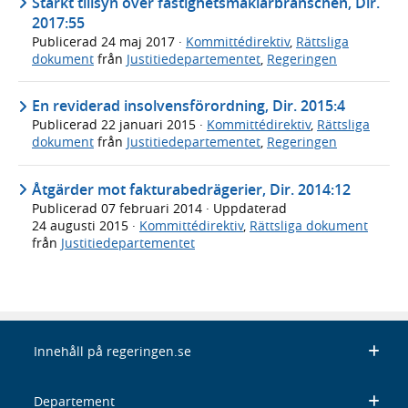
Stärkt tillsyn över fastighetsmäklarbranschen, Dir.
2017:55
Publicerad
24 maj 2017
·
Kommittédirektiv
,
Rättsliga
dokument
från
Justitiedepartementet
,
Regeringen
En reviderad insolvensförordning, Dir. 2015:4
Publicerad
22 januari 2015
·
Kommittédirektiv
,
Rättsliga
dokument
från
Justitiedepartementet
,
Regeringen
Åtgärder mot fakturabedrägerier, Dir. 2014:12
Publicerad
07 februari 2014
· Uppdaterad
24 augusti 2015
·
Kommittédirektiv
,
Rättsliga dokument
från
Justitiedepartementet
Innehåll på regeringen.se
Departement