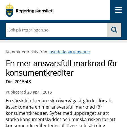
Me
När
Sö
du
börjar
skriva
så
Kommittédirektiv från
Justitiedepartementet
framträder
en
En mer ansvarsfull marknad för
lista
med
konsumentkrediter
sökförslag
Dir. 2015:43
Publicerad
23 april 2015
En särskild utredare ska överväga åtgärder för att
åstadkomma en mer ansvarsfull marknad för
konsumentkrediter. Syftet med uppdraget är att
stärka konsumentskyddet och minska risken för att
konsumentkrediter leder till överskuldsättning.