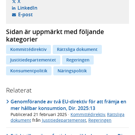
- öppnas i ny flik, extern webbplats,
X
- öppnas i ny flik, extern webbplats,
LinkedIn
- öppnar din e-postklient,
E-post
Sidan är uppmärkt med följande
kategorier
Kommittédirektiv
Rättsliga dokument
Justitiedepartementet
Regeringen
Konsumentpolitik
Näringspolitik
Relaterat
Genomförande av två EU-direktiv för att främja en
mer hållbar konsumtion, Dir. 2025:13
Publicerad
21 februari 2025
·
Kommittédirektiv
,
Rättsliga
dokument
från
Justitiedepartementet
,
Regeringen