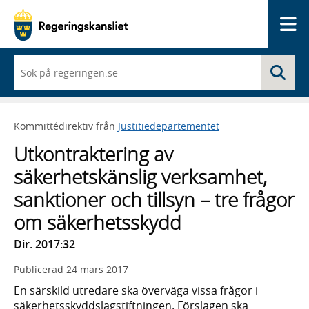
Me
När
Sö
du
börjar
skriva
så
Kommittédirektiv från
Justitiedepartementet
framträder
en
Utkontraktering av
lista
med
säkerhetskänslig verksamhet,
sökförslag
sanktioner och tillsyn – tre frågor
om säkerhetsskydd
Dir. 2017:32
Publicerad
24 mars 2017
En särskild utredare ska överväga vissa frågor i
säkerhetsskyddslagstiftningen. Förslagen ska