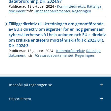
dataförordning, Dir. 2024:97
Publicerad
18 oktober 2024
·
Kommittédirektiv
,
Rättsliga
dokument
från
Finansdepartementet
,
Regeringen
Tilläggsdirektiv till Utredningen om genomförande
av EU:s direktiv om åtgärder för en hög gemensam
cybersäkerhetsnivå i hela unionen och EU:s direktiv
om kritiska entiteters motståndskraft (Fö 2023:01),
Dir. 2024:3
Publicerad
15 januari 2024
·
Kommittédirektiv
,
Rättsliga
dokument
från
Försvarsdepartementet
,
Regeringen
Innehåll på regeringen.se
Departement