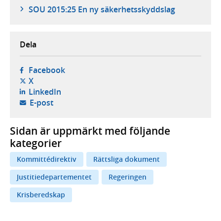
SOU 2015:25 En ny säkerhetsskyddslag
Dela
- öppnas i ny flik, extern webbplats,
Facebook
- öppnas i ny flik, extern webbplats,
X
- öppnas i ny flik, extern webbplats,
LinkedIn
- öppnar din e-postklient,
E-post
Sidan är uppmärkt med följande
kategorier
Kommittédirektiv
Rättsliga dokument
Justitiedepartementet
Regeringen
Krisberedskap