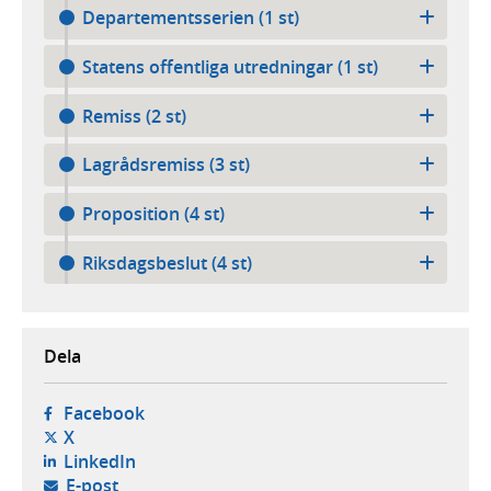
Departementsserien (1 st)
Statens offentliga utredningar (1 st)
Remiss (2 st)
Lagrådsremiss (3 st)
Proposition (4 st)
Riksdagsbeslut (4 st)
Dela
- öppnas i ny flik, extern webbplats,
Facebook
- öppnas i ny flik, extern webbplats,
X
- öppnas i ny flik, extern webbplats,
LinkedIn
- öppnar din e-postklient,
E-post