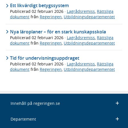
Ett likvärdigt betygssystem
Publicerad
02 februari 2026
·
Lagrådsremiss
,
Rättsliga
dokument
från
Regeringen
,
Utbildningsdepartementet
Nya läroplaner – för en stark kunskapsskola
Publicerad
02 februari 2026
·
Lagrådsremiss
,
Rättsliga
dokument
från
Regeringen
,
Utbildningsdepartementet
Tid för undervisningsuppdraget
Publicerad
02 februari 2026
·
Lagrådsremiss
,
Rättsliga
dokument
från
Regeringen
,
Utbildningsdepartementet
Innehåll på regeringen.se
Departement