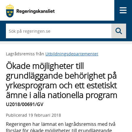
Me
När
Sö
du
börjar
skriva
så
Lagrådsremiss från
Utbildningsdepartementet
framträder
en
Ökade möjligheter till
lista
med
grundläggande behörighet på
sökförslag
yrkesprogram och ett estetiskt
ämne i alla nationella program
U2018/00691/GV
Publicerad
19 februari 2018
Regeringen har lämnat en lagrådsremiss med två
förslag för ökade möjligheter till grundläggande