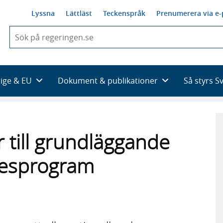
Lyssna
Lättläst
Teckenspråk
Prenumerera via e-
När
du
börjar
skriva
så
rige & EU
Dokument & publikationer
Så styrs S
framträder
en
lista
med
sökförslag
 till grundläggande
kesprogram