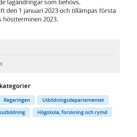
 de lagändringar som behövs.
ft den 1 januari 2023 och tillämpas första
s höstterminen 2023.
ebbplats,
ern webbplats,
 ny flik, extern webbplats,
- öppnar din e-postklient,
t
kategorier
Regeringen
Utbildningsdepartementet
utbildning
Högskola, forskning och rymd