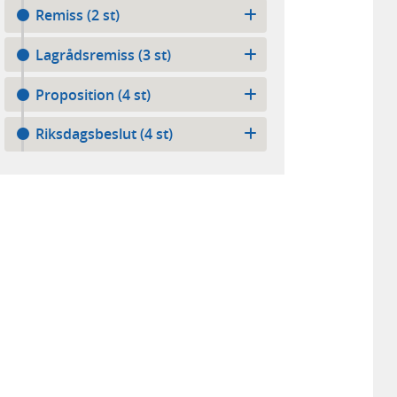
Remiss (2 st)
Lagrådsremiss (3 st)
Proposition (4 st)
Riksdagsbeslut (4 st)