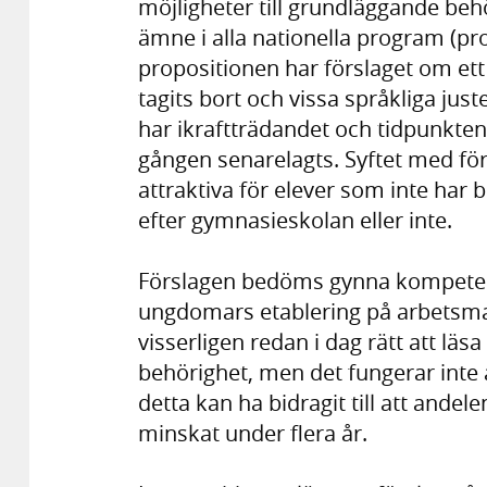
möjligheter till grundläggande beh
ämne i alla nationella program (prop
propositionen har förslaget om ett
tagits bort och vissa språkliga just
har ikraftträdandet och tidpunkten
gången senarelagts. Syftet med f
attraktiva för elever som inte har 
efter gymnasieskolan eller inte.
Förslagen bedöms gynna kompeten
ungdomars etablering på arbetsma
visserligen redan i dag rätt att lä
behörighet, men det fungerar inte 
detta kan ha bidragit till att ande
minskat under flera år.