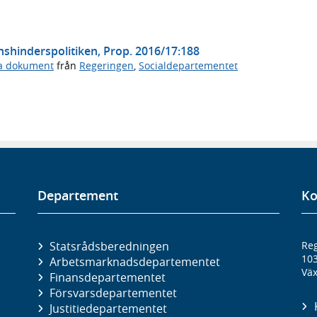
onshinderspolitiken, Prop. 2016/17:188
ga dokument
från
Regeringen
,
Socialdepartementet
Departement
Ko
Statsrådsberedningen
Reg
10
Arbetsmarknads­departementet
Väx
Finans­departementet
Försvars­departementet
Justitie­departementet