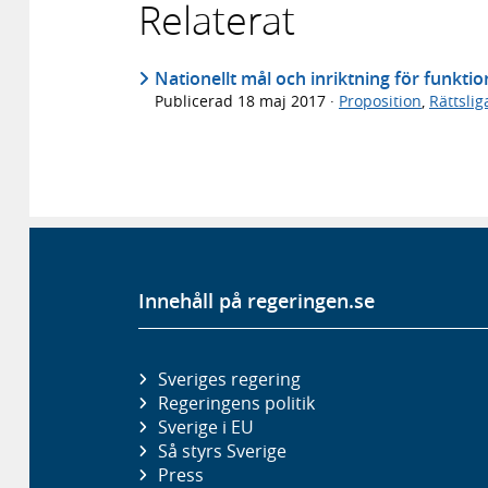
Relaterat
Nationellt mål och inriktning för funkti
Publicerad
18 maj 2017
·
Proposition
,
Rättsli
Innehåll på regeringen.se
Sveriges regering
Regeringens politik
Sverige i EU
Så styrs Sverige
Press