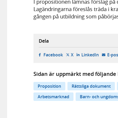
I propositionen lämnas förslag på
Lagändringarna föreslås träda i kra
gången på utbildning som påbörja
Dela
- öppnas i ny flik, extern w
- öppnas i ny flik, ext
- öppnas i
Facebook
X
LinkedIn
E-pos
Sidan är uppmärkt med följande 
Proposition
Rättsliga dokument
Arbetsmarknad
Barn- och ungdoms