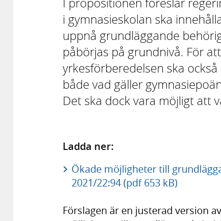
I propositionen föreslår reger
i gymnasieskolan ska innehålla
uppnå grundläggande behörigh
påbörjas på grundnivå. För att
yrkesförberedelsen ska ocks
både vad gäller gymnasiepoän
Det ska dock vara möjligt att 
Ladda ner:
Ökade möjligheter till grundläg
2021/22:94 (pdf 653 kB)
Förslagen är en justerad version a