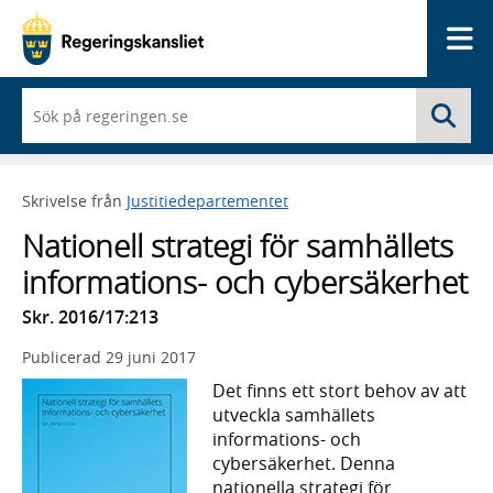
Me
När
Sö
du
börjar
skriva
så
Skrivelse från
Justitiedepartementet
framträder
en
Nationell strategi för samhällets
lista
med
informations- och cybersäkerhet
sökförslag
Skr. 2016/17:213
Publicerad
29 juni 2017
Det finns ett stort behov av att
utveckla samhällets
informations- och
cybersäkerhet. Denna
nationella strategi för