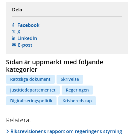
Dela
- öppnas i ny flik, extern webbplats,
Facebook
- öppnas i ny flik, extern webbplats,
X
- öppnas i ny flik, extern webbplats,
LinkedIn
- öppnar din e-postklient,
E-post
Sidan är uppmärkt med följande
kategorier
Rättsliga dokument
Skrivelse
Justitiedepartementet
Regeringen
Digitaliseringspolitik
Krisberedskap
Relaterat
Riksrevisionens rapport om regeringens styrning