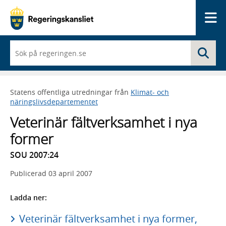
Me
När
Sö
du
börjar
skriva
så
Statens offentliga utredningar från
Klimat- och
framträder
näringslivsdepartementet
en
lista
Veterinär fältverksamhet i nya
med
sökförslag
former
SOU 2007:24
Publicerad
03 april 2007
Ladda ner:
Veterinär fältverksamhet i nya former,