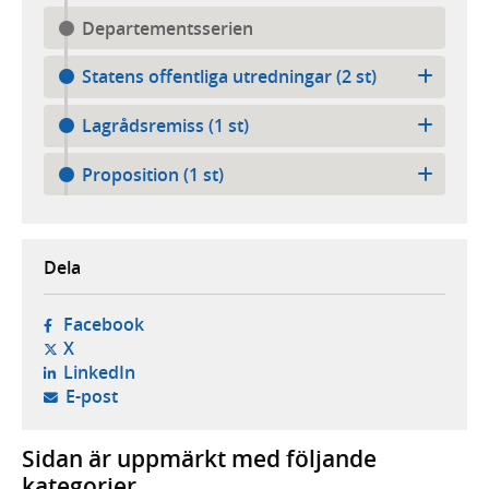
Departementsserien
Statens offentliga utredningar (2 st)
Lagrådsremiss (1 st)
Proposition (1 st)
Dela
- öppnas i ny flik, extern webbplats,
Facebook
- öppnas i ny flik, extern webbplats,
X
- öppnas i ny flik, extern webbplats,
LinkedIn
- öppnar din e-postklient,
E-post
Sidan är uppmärkt med följande
kategorier