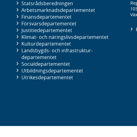
Statsrådsberedningen
Reg
10
Arbetsmarknads­departementet
Väx
Finans­departementet
Försvars­departementet
Justitie­departementet
Klimat- och näringslivs­departementet
Kultur­departementet
Landsbygds- och infrastruktur­
departementet
Social­departementet
Utbildnings­departementet
Utrikes­departementet