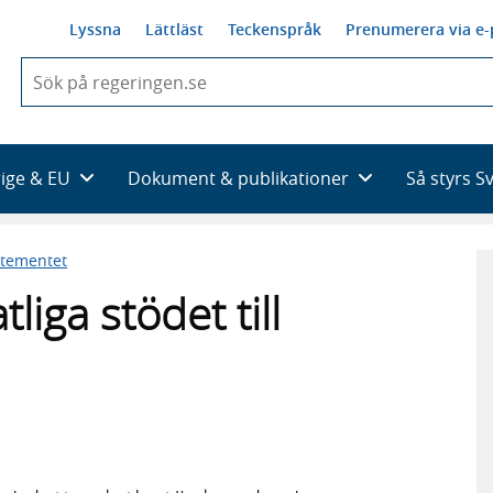
Lyssna
Lättläst
Teckenspråk
Prenumerera via e-
När
du
börjar
skriva
så
rige & EU
Dokument & publikationer
Så styrs S
framträder
en
lista
rtementet
med
sökförslag
liga stödet till