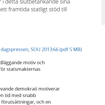
 i detta slutbetänkande sina
 framtida statligt stöd till
ll dagspressen, SOU 2013:66 (pdf 5 MB)
undläggande motiv och
 för statsmakternas
evande demokrati motiverar
 en tid med snabb
 förutsättningar, och en