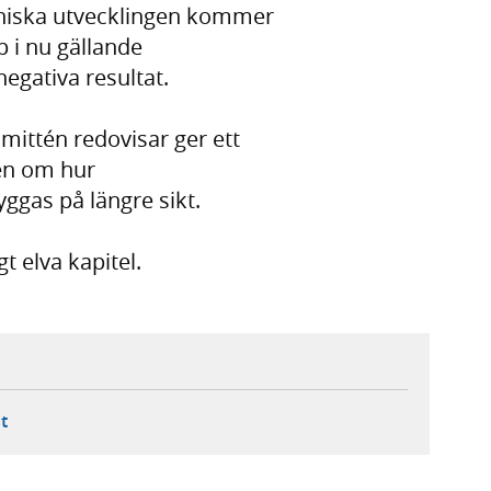
niska utvecklingen kommer
pp i nu gällande
negativa resultat.
ittén redovisar ger ett
en om hur
ggas på längre sikt.
 elva kapitel.
ebbplats,
ern webbplats,
 ny flik, extern webbplats,
- öppnar din e-postklient,
t