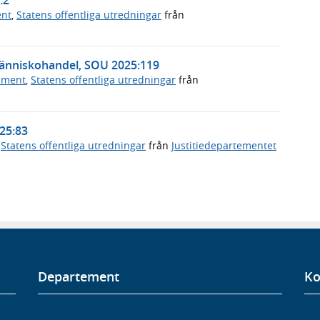
ent
,
Statens offentliga utredningar
från
människohandel, SOU 2025:119
ument
,
Statens offentliga utredningar
från
025:83
,
Statens offentliga utredningar
från
Justitiedepartementet
Departement
Ko