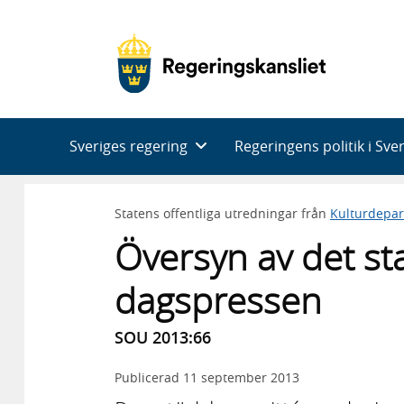
Huvudnavigering
Sveriges regering
Regeringens politik i Sve
Statens offentliga utredningar från
Kulturdepa
Översyn av det stat
dagspressen
SOU 2013:66
Publicerad
11 september 2013