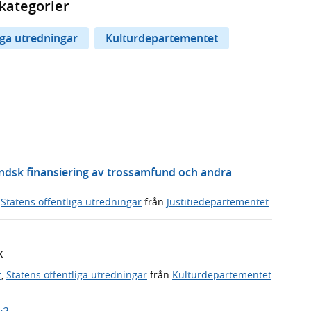
kategorier
iga utredningar
Kulturdepartementet
ländsk finansiering av trossamfund och andra
,
Statens offentliga utredningar
från
Justitiedepartementet
k
t
,
Statens offentliga utredningar
från
Kulturdepartementet
:2