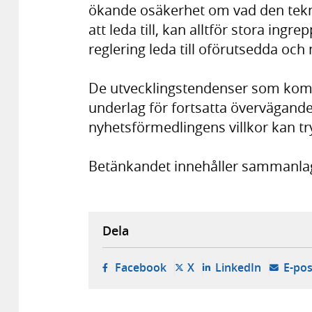
ökande osäkerhet om vad den tek
att leda till, kan alltför stora ingre
reglering leda till oförutsedda och 
De utvecklingstendenser som komm
underlag för fortsatta övervägand
nyhetsförmedlingens villkor kan try
Betänkandet innehåller sammanlagt
Dela
- öppnas i ny flik, extern w
- öppnas i ny flik, ext
- öppnas i
Facebook
X
LinkedIn
E-pos