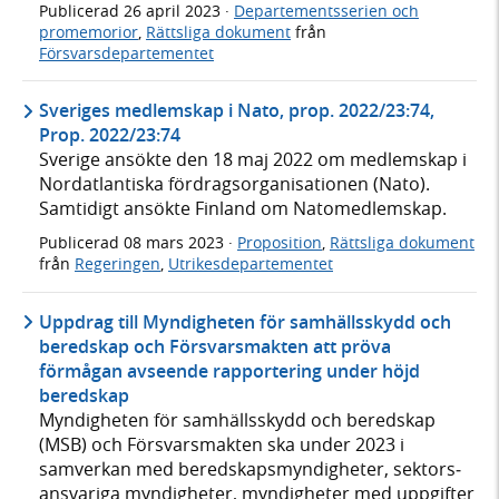
Publicerad
26 april 2023
·
Departementsserien och
promemorior
,
Rättsliga dokument
från
Försvarsdepartementet
Sveriges medlemskap i Nato, prop. 2022/23:74,
Prop. 2022/23:74
Sverige ansökte den 18 maj 2022 om medlemskap i
Nordatlantiska fördragsorganisationen (Nato).
Samtidigt ansökte Finland om Natomedlemskap.
Publicerad
08 mars 2023
·
Proposition
,
Rättsliga dokument
från
Regeringen
,
Utrikesdepartementet
Uppdrag till Myndigheten för samhällsskydd och
beredskap och Försvarsmakten att pröva
förmågan avseende rapportering under höjd
beredskap
Myndigheten för samhälls­skydd och beredskap
(MSB) och Försvars­makten ska under 2023 i
samverkan med bereds­kaps­myndig­heter, sektors­
ansvariga myndig­heter, myndig­heter med upp­gifter