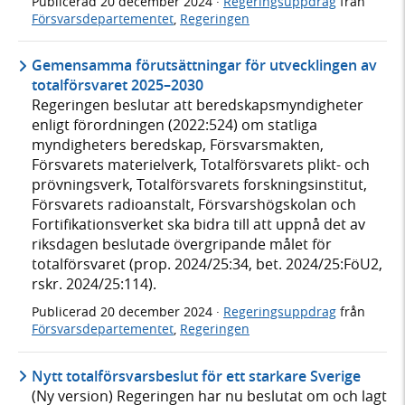
Publicerad
20 december 2024
·
Regeringsuppdrag
från
Försvarsdepartementet
,
Regeringen
Gemensamma förutsättningar för utvecklingen av
totalförsvaret 2025–2030
Regeringen beslutar att beredskapsmyndigheter
enligt förordningen (2022:524) om statliga
myndigheters beredskap, Försvarsmakten,
Försvarets materielverk, Totalförsvarets plikt- och
prövningsverk, Totalförsvarets forskningsinstitut,
Försvarets radioanstalt, Försvarshögskolan och
Fortifikationsverket ska bidra till att uppnå det av
riksdagen beslutade övergripande målet för
totalförsvaret (prop. 2024/25:34, bet. 2024/25:FöU2,
rskr. 2024/25:114).
Publicerad
20 december 2024
·
Regeringsuppdrag
från
Försvarsdepartementet
,
Regeringen
Nytt totalförsvarsbeslut för ett starkare Sverige
(Ny version) Regeringen har nu beslutat om och lagt