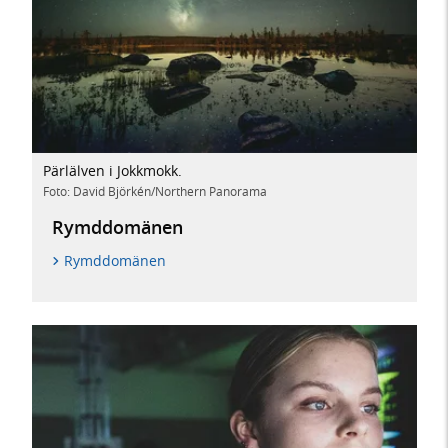
Pärlälven i Jokkmokk.
Foto: David Björkén/Northern Panorama
Rymddomänen
Rymddomänen