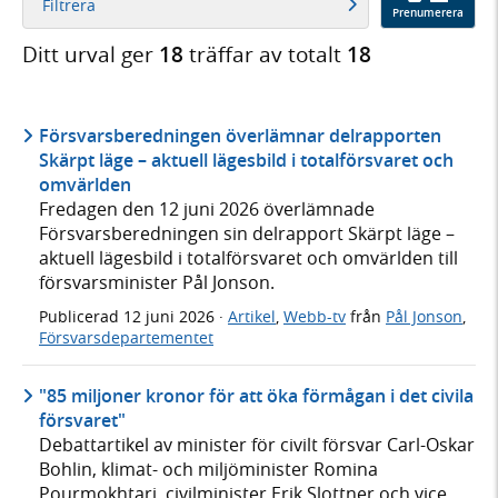
Filtrera
Prenumerera
Ditt urval ger
18
träffar av totalt
18
Försvarsberedningen överlämnar delrapporten
Skärpt läge – aktuell lägesbild i totalförsvaret och
omvärlden
Fredagen den 12 juni 2026 överlämnade
Försvarsberedningen sin delrapport Skärpt läge –
aktuell lägesbild i totalförsvaret och omvärlden till
försvarsminister Pål Jonson.
Publicerad
12 juni 2026
·
Artikel
,
Webb-tv
från
Pål Jonson
,
Försvarsdepartementet
"85 miljoner kronor för att öka förmågan i det civila
försvaret"
Debattartikel av minister för civilt försvar Carl-Oskar
Bohlin, klimat- och miljöminister Romina
Pourmokhtari, civilminister Erik Slottner och vice