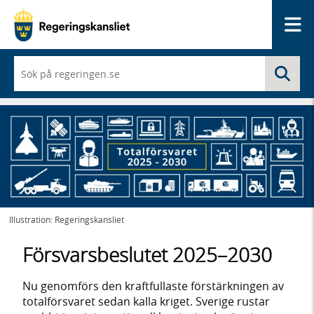
Me
När
Sö
du
börjar
skriva
så
framträder
en
lista
med
sökförslag
Illustration: Regeringskansliet
Försvarsbeslutet 2025–2030
Nu genomförs den kraftfullaste förstärkningen av
totalförsvaret sedan kalla kriget. Sverige rustar