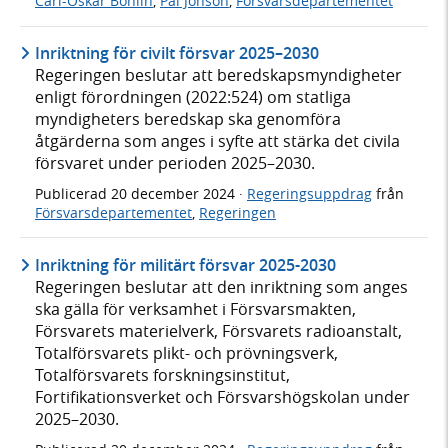
Carl-Oskar Bohlin
,
Pål Jonson
,
Försvarsdepartementet
Inriktning för civilt försvar 2025–2030
Regeringen beslutar att beredskapsmyndigheter
enligt förordningen (2022:524) om statliga
myndigheters beredskap ska genomföra
åtgärderna som anges i syfte att stärka det civila
försvaret under perioden 2025–2030.
Publicerad
20 december 2024
·
Regeringsuppdrag
från
Försvarsdepartementet
,
Regeringen
Inriktning för militärt försvar 2025-2030
Regeringen beslutar att den inriktning som anges
ska gälla för verksamhet i Försvarsmakten,
Försvarets materielverk, Försvarets radioanstalt,
Totalförsvarets plikt- och prövningsverk,
Totalförsvarets forskningsinstitut,
Fortifikationsverket och Försvarshögskolan under
2025–2030.