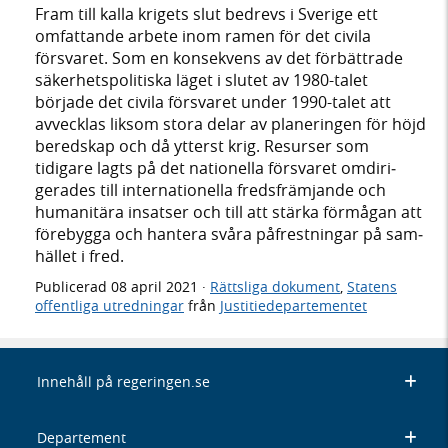
Fram till kalla krigets slut bedrevs i Sverige ett
omfat­tande arbete inom ramen för det civila
försvaret. Som en kon­se­kvens av det för­bätt­rade
säker­hets­politi­ska läget i slutet av 1980-talet
började det civila försvaret under 1990-talet att
avveck­las liksom stora delar av plane­ringen för höjd
bered­skap och då ytterst krig. Resurser som
tidigare lagts på det natio­nella försvaret omdiri­
gerades till inter­natio­nella freds­främ­jande och
humani­tära insatser och till att stärka för­mågan att
före­bygga och hantera svåra påfrest­ningar på sam­
hället i fred.
Publicerad
08 april 2021
·
Rättsliga dokument
,
Statens
offentliga utredningar
från
Justitiedepartementet
Innehåll på regeringen.se
Departement