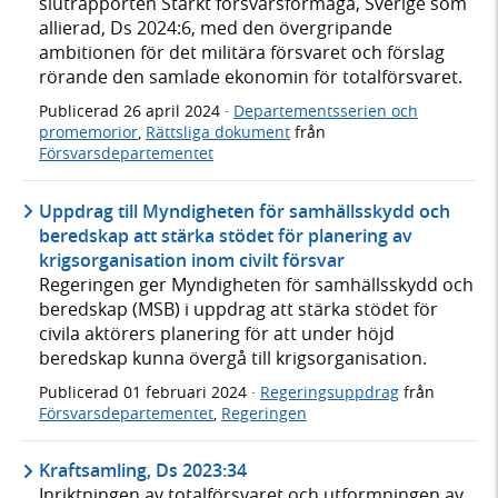
slutrapporten Stärkt försvarsförmåga, Sverige som
allierad, Ds 2024:6, med den övergripande
ambitionen för det militära försvaret och förslag
rörande den samlade ekonomin för totalförsvaret.
Publicerad
26 april 2024
·
Departementsserien och
promemorior
,
Rättsliga dokument
från
Försvarsdepartementet
Uppdrag till Myndigheten för samhällsskydd och
beredskap att stärka stödet för planering av
krigsorganisation inom civilt försvar
Regeringen ger Myndigheten för samhällsskydd och
beredskap (MSB) i uppdrag att stärka stödet för
civila aktörers planering för att under höjd
beredskap kunna övergå till krigsorganisation.
Publicerad
01 februari 2024
·
Regeringsuppdrag
från
Försvarsdepartementet
,
Regeringen
Kraftsamling, Ds 2023:34
Inriktningen av totalförsvaret och utformningen av