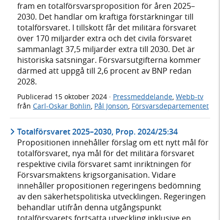
fram en totalförsvarsproposition för åren 2025–
2030. Det handlar om kraftiga förstärkningar till
totalförsvaret. I tillskott får det militära försvaret
över 170 miljarder extra och det civila försvaret
sammanlagt 37,5 miljarder extra till 2030. Det är
historiska satsningar. Försvarsutgifterna kommer
därmed att uppgå till 2,6 procent av BNP redan
2028.
Publicerad
15 oktober 2024
·
Pressmeddelande
,
Webb-tv
från
Carl-Oskar Bohlin
,
Pål Jonson
,
Försvarsdepartementet
Totalförsvaret 2025–2030, Prop. 2024/25:34
Propositionen innehåller förslag om ett nytt mål för
totalförsvaret, nya mål för det militära försvaret
respektive civila försvaret samt inriktningen för
Försvarsmaktens krigsorganisation. Vidare
innehåller propositionen regeringens bedömning
av den säkerhetspolitiska utvecklingen. Regeringen
behandlar utifrån denna utgångspunkt
totalförsvarets fortsatta utveckling inklusive en