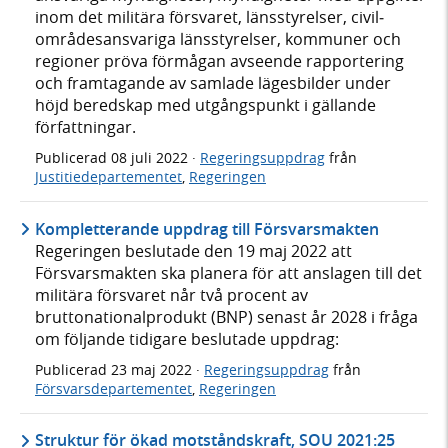
inom det militära försvaret, läns­styrelser, civil­
områdes­ansvariga läns­styrelser, kommuner och
regioner pröva förmågan avseende rapportering
och fram­tagande av samlade läges­bilder under
höjd bered­skap med utgångs­punkt i gällande
författ­ningar.
Publicerad
08 juli 2022
·
Regeringsuppdrag
från
Justitiedepartementet
,
Regeringen
Kompletterande uppdrag till Försvarsmakten
Regeringen beslutade den 19 maj 2022 att
Försvarsmakten ska planera för att anslagen till det
militära försvaret når två procent av
bruttonationalprodukt (BNP) senast år 2028 i fråga
om följande tidigare beslutade uppdrag:
Publicerad
23 maj 2022
·
Regeringsuppdrag
från
Försvarsdepartementet
,
Regeringen
Struktur för ökad motståndskraft, SOU 2021:25