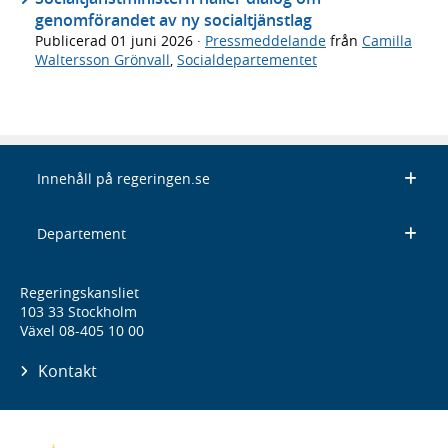
genomförandet av ny socialtjänstlag
Publicerad
01 juni 2026
·
Pressmeddelande
från
Camilla
Waltersson Grönvall
,
Socialdepartementet
Innehåll på regeringen.se
Departement
Regeringskansliet
103 33 Stockholm
Växel 08-405 10 00
Kontakt