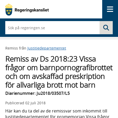
Me
När
Sö
du
börjar
skriva
så
Remiss från
Justitiedepartementet
framträder
en
Remiss av Ds 2018:23 Vissa
lista
med
frågor om barnpornografibrottet
sökförslag
och om avskaffad preskription
för allvarliga brott mot barn
Diarienummer: Ju2018/03507/L5
Publicerad
02 juli 2018
Här kan du ta del av de remissvar som inkommit till
Justitiedepartementet för promemorian Vissa frågor