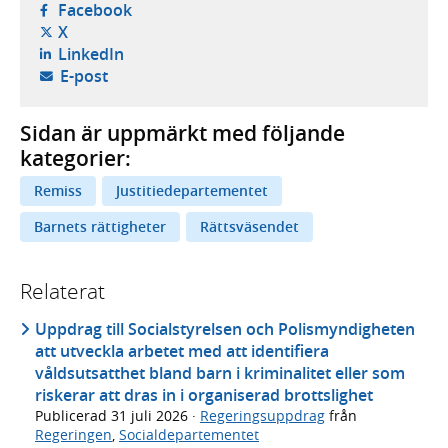
- öppnas i ny flik, extern webbplats,
Facebook
- öppnas i ny flik, extern webbplats,
X
- öppnas i ny flik, extern webbplats,
LinkedIn
- öppnar din e-postklient,
E-post
Sidan är uppmärkt med följande
kategorier:
Remiss
Justitiedepartementet
Barnets rättigheter
Rättsväsendet
Relaterat
Uppdrag till Socialstyrelsen och Polismyndigheten
att utveckla arbetet med att identifiera
våldsutsatthet bland barn i kriminalitet eller som
riskerar att dras in i organiserad brottslighet
Publicerad
31 juli 2026
·
Regeringsuppdrag
från
Regeringen
,
Socialdepartementet