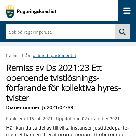
Me
När
Sö
du
börjar
skriva
så
Remiss från
Justitiedepartementet
framträder
en
Remiss av Ds 2021:23 Ett
lista
med
oberoende tvist­lösnings­
sökförslag
förfarande för kollektiva hyres­
tvister
Diarienummer: Ju2021/02739
Publicerad
16 juli 2021
Uppdaterad
02 november 2021
Här kan du ta del av till vilka instanser Justitie­departe­
mentet har remitterat prome­morian Ett oberoende