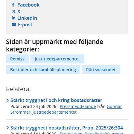
- öppnas i ny flik, extern webbplats,
Facebook
- öppnas i ny flik, extern webbplats,
X
- öppnas i ny flik, extern webbplats,
LinkedIn
- öppnar din e-postklient,
E-post
Sidan är uppmärkt med följande
kategorier:
Remiss
Justitiedepartementet
Bostäder och samhällsplanering
Rättsväsendet
Relaterat
Stärkt trygghet i och kring bostadsrätter
Publicerad
24 juli 2026
·
Pressmeddelande
från
Gunnar
Strömmer
,
Justitiedepartementet
Stärkt trygghet i bostadsrätter, Prop. 2025/26:304
Publicerad
14 juli 2026
·
Proposition
,
Rättsliga dokument