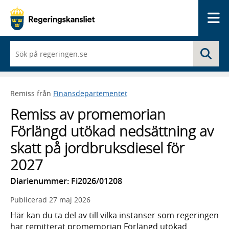
Me
När
Sö
du
börjar
skriva
så
Remiss från
Finansdepartementet
framträder
en
Remiss av promemorian
lista
med
Förlängd utökad nedsättning av
sökförslag
skatt på jordbruksdiesel för
2027
Diarienummer: Fi2026/01208
Publicerad
27 maj 2026
Här kan du ta del av till vilka instanser som regeringen
har remitterat promemorian Förlängd utökad