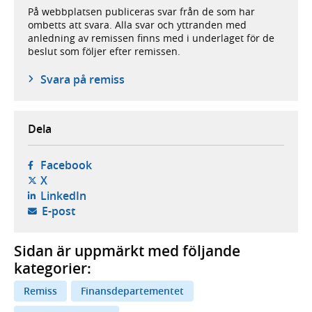
På webbplatsen publiceras svar från de som har
ombetts att svara. Alla svar och yttranden med
anledning av remissen finns med i underlaget för de
beslut som följer efter remissen.
Svara på remiss
Dela
- öppnas i ny flik, extern webbplats,
Facebook
- öppnas i ny flik, extern webbplats,
X
- öppnas i ny flik, extern webbplats,
LinkedIn
- öppnar din e-postklient,
E-post
Sidan är uppmärkt med följande
kategorier:
Remiss
Finansdepartementet