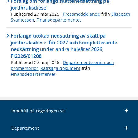
Förslag om förlängd skattenedsättning på
jordbruksdiesel
Publicerad
27 maj 2026
·
Pressmeddelande
från
Elisabeth
Svantesson
,
Finansdepartementet
Förlängd utökad nedsättning av skatt på
jordbruksdiesel för 2027 och kompletterande
nedsättning under andra halvåret 2026,
Fi2026/01208
Publicerad
27 maj 2026
·
Departementsserien och
promemorior
,
Rättsliga dokument
från
Finansdepartementet
Innehåll på regeringen.se
Departement