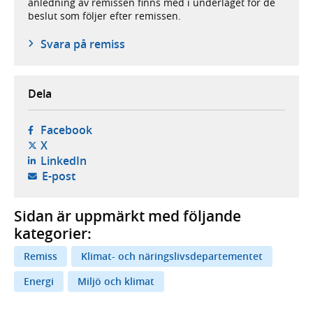
anledning av remissen finns med i underlaget för de
beslut som följer efter remissen.
Svara på remiss
Dela
- öppnas i ny flik, extern webbplats,
Facebook
- öppnas i ny flik, extern webbplats,
X
- öppnas i ny flik, extern webbplats,
LinkedIn
- öppnar din e-postklient,
E-post
Sidan är uppmärkt med följande
kategorier:
Remiss
Klimat- och näringslivsdepartementet
Energi
Miljö och klimat