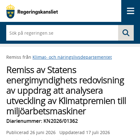
Me
När
Sö
du
börjar
skriva
så
Remiss från
Klimat- och näringslivsdepartementet
framträder
en
Remiss av Statens
lista
med
energimyndighets redovisning
sökförslag
av uppdrag att analysera
utveckling av Klimatpremien till
miljöarbetsmaskiner
Diarienummer: KN2026/01362
Publicerad
26 juni 2026
Uppdaterad
17 juli 2026