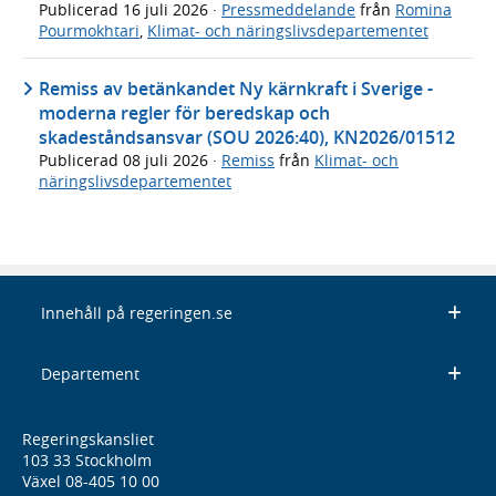
Publicerad
16 juli 2026
·
Pressmeddelande
från
Romina
Pourmokhtari
,
Klimat- och näringslivsdepartementet
Remiss av betänkandet Ny kärnkraft i Sverige -
moderna regler för beredskap och
skadeståndsansvar (SOU 2026:40), KN2026/01512
Publicerad
08 juli 2026
·
Remiss
från
Klimat- och
näringslivsdepartementet
Innehåll på regeringen.se
Departement
Regeringskansliet
103 33 Stockholm
Växel 08-405 10 00