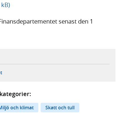
 kB)
 Finansdepartementet senast den 1
ebbplats,
ern webbplats,
 ny flik, extern webbplats,
- öppnar din e-postklient,
t
kategorier:
Miljö och klimat
Skatt och tull