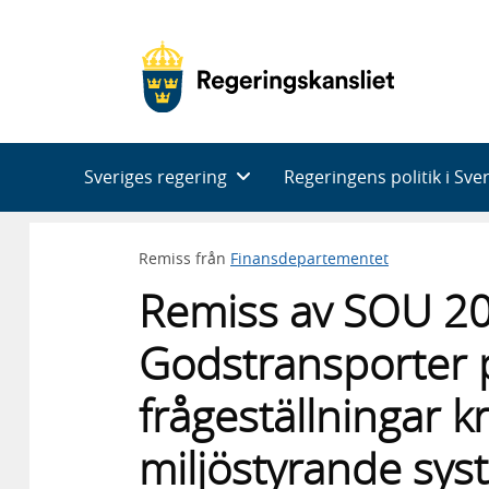
Huvudnavigering
Sveriges regering
Regeringens politik i Sve
Remiss från
Finansdepartementet
Remiss av SOU 2
Godstransporter p
frågeställningar kr
miljöstyrande sys