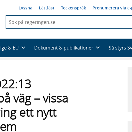
Lyssna
Lättläst
Teckenspråk
Prenumerera via e-
När
du
börjar
skriva
så
rige & EU
Dokument & publikationer
Så styrs S
framträder
en
lista
med
sökförslag
022:13
å väg – vissa
ing ett nytt
tem