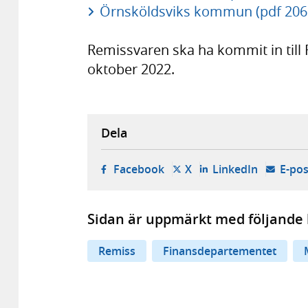
Örnsköldsviks kommun (pdf 206
Remissvaren ska ha kommit in till
oktober 2022.
Dela
- öppnas i ny flik, extern w
- öppnas i ny flik, ext
- öppnas i
Facebook
X
LinkedIn
E-pos
Sidan är uppmärkt med följande 
Remiss
Finansdepartementet