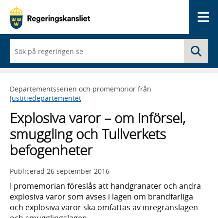
Me
När
Sö
du
börjar
skriva
så
Departementsserien och promemorior från
framträder
Justitiedepartementet
en
lista
Explosiva varor – om införsel,
med
sökförslag
smuggling och Tullverkets
befogenheter
Publicerad
26 september 2016
I promemorian föreslås att handgranater och andra
explosiva varor som avses i lagen om brandfarliga
och explosiva varor ska omfattas av inregränslagen
och smugglingslagen.