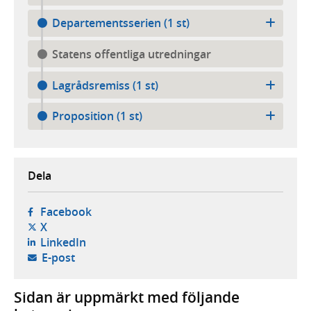
Departementsserien (1 st)
Statens offentliga utredningar
Lagrådsremiss (1 st)
Proposition (1 st)
Dela
- öppnas i ny flik, extern webbplats,
Facebook
- öppnas i ny flik, extern webbplats,
X
- öppnas i ny flik, extern webbplats,
LinkedIn
- öppnar din e-postklient,
E-post
Sidan är uppmärkt med följande