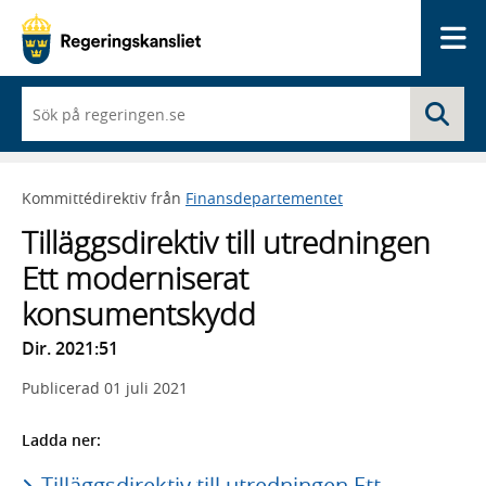
Me
När
Sö
du
börjar
skriva
så
Kommittédirektiv från
Finansdepartementet
framträder
en
Tilläggsdirektiv till utredningen
lista
med
Ett moderniserat
sökförslag
konsumentskydd
Dir. 2021:51
Publicerad
01 juli 2021
Ladda ner:
Tilläggsdirektiv till utredningen Ett