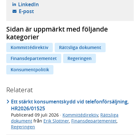
- öppnas i ny flik, extern webbplats,
LinkedIn
- öppnar din e-postklient,
E-post
Sidan är uppmärkt med följande
kategorier
Kommittédirektiv
Rättsliga dokument
Finansdepartementet
Regeringen
Konsumentpolitik
Relaterat
Ett stärkt konsumentskydd vid telefonförsäljning,
HR2026/01525
Publicerad
09 juli 2026
·
Kommittédirektiv
,
Rättsliga
dokument
från
Erik Slottner
,
Finansdepartementet
,
Regeringen